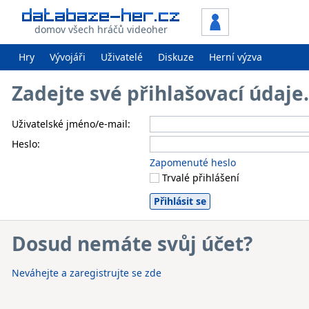
domov všech hráčů videoher
Hry
Vývojáři
Uživatelé
Diskuze
Herní výzva
Zadejte své přihlašovací údaj
Uživatelské jméno/e-mail:
Heslo:
Zapomenuté heslo
Trvalé přihlášení
Dosud nemáte svůj účet?
Neváhejte a zaregistrujte se zde