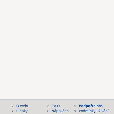
O webu
F.A.Q.
Podpořte nás
Články
Nápověda
Podmínky užívání