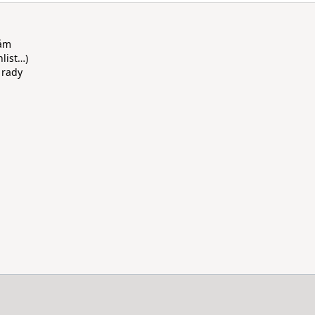
rám
hlist…)
 rady