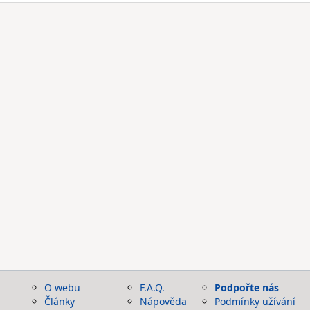
O webu
F.A.Q.
Podpořte nás
Články
Nápověda
Podmínky užívání