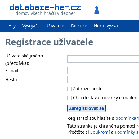
domov všech hráčů videoher
Hry
Vývojáři
Uživatelé
Diskuze
Herní výzva
Registrace uživatele
Uživatelské jméno
(přezdívka):
E-mail:
Heslo:
Zobrazit heslo
Chci dostávat novinky e-mailem
Registrací souhlasíte s
podmínkami
Tato stránka je chráněna pomocí
Přečtěte si
Soukromí
a
Podmínky s