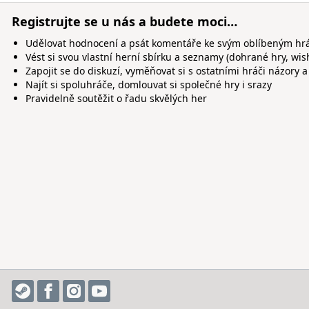
Registrujte se u nás a budete moci…
Udělovat hodnocení a psát komentáře ke svým oblíbeným h
Vést si svou vlastní herní sbírku a seznamy (dohrané hry, wis
Zapojit se do diskuzí, vyměňovat si s ostatními hráči názory a
Najít si spoluhráče, domlouvat si společné hry i srazy
Pravidelně soutěžit o řadu skvělých her