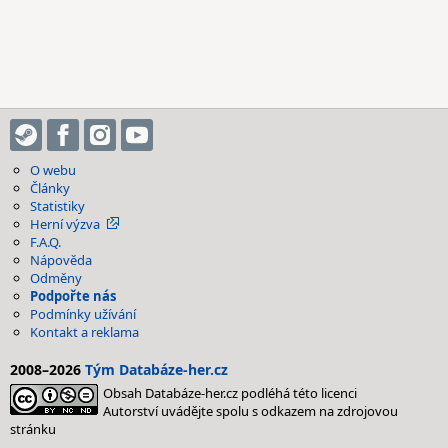
O webu
Články
Statistiky
Herní výzva
F.A.Q.
Nápověda
Odměny
Podpořte nás
Podmínky užívání
Kontakt a reklama
2008–2026
Tým Databáze-her.cz
Obsah Databáze-her.cz podléhá této licenci
Autorství uvádějte spolu s odkazem na zdrojovou
stránku