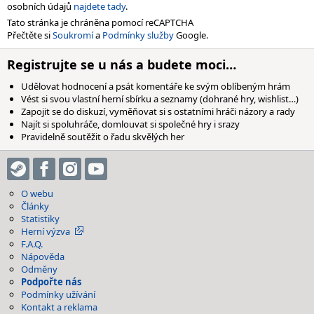
osobních údajů
najdete tady
.
Tato stránka je chráněna pomocí reCAPTCHA
Přečtěte si
Soukromí
a
Podmínky služby
Google.
Registrujte se u nás a budete moci…
Udělovat hodnocení a psát komentáře ke svým oblíbeným hrám
Vést si svou vlastní herní sbírku a seznamy (dohrané hry, wishlist…)
Zapojit se do diskuzí, vyměňovat si s ostatními hráči názory a rady
Najít si spoluhráče, domlouvat si společné hry i srazy
Pravidelně soutěžit o řadu skvělých her
O webu
Články
Statistiky
Herní výzva
F.A.Q.
Nápověda
Odměny
Podpořte nás
Podmínky užívání
Kontakt a reklama