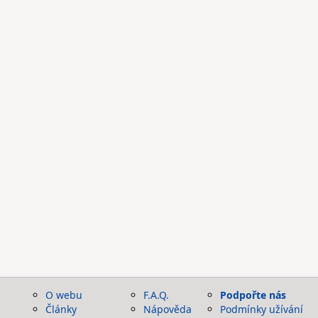
O webu
F.A.Q.
Podpořte nás
Články
Nápověda
Podmínky užívání