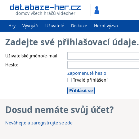
domov všech hráčů videoher
Hry
Vývojáři
Uživatelé
Diskuze
Herní výzva
Zadejte své přihlašovací údaj
Uživatelské jméno/e-mail:
Heslo:
Zapomenuté heslo
Trvalé přihlášení
Dosud nemáte svůj účet?
Neváhejte a zaregistrujte se zde