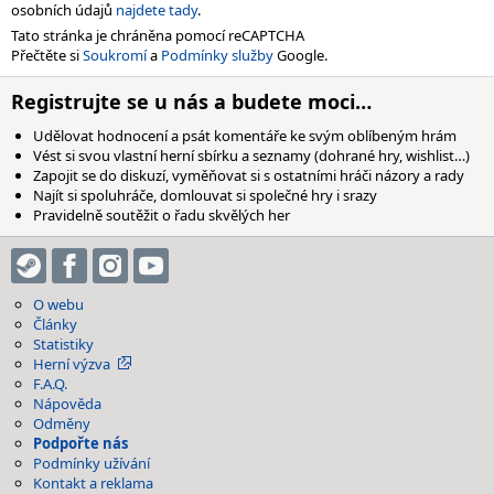
osobních údajů
najdete tady
.
Tato stránka je chráněna pomocí reCAPTCHA
Přečtěte si
Soukromí
a
Podmínky služby
Google.
Registrujte se u nás a budete moci…
Udělovat hodnocení a psát komentáře ke svým oblíbeným hrám
Vést si svou vlastní herní sbírku a seznamy (dohrané hry, wishlist…)
Zapojit se do diskuzí, vyměňovat si s ostatními hráči názory a rady
Najít si spoluhráče, domlouvat si společné hry i srazy
Pravidelně soutěžit o řadu skvělých her
O webu
Články
Statistiky
Herní výzva
F.A.Q.
Nápověda
Odměny
Podpořte nás
Podmínky užívání
Kontakt a reklama