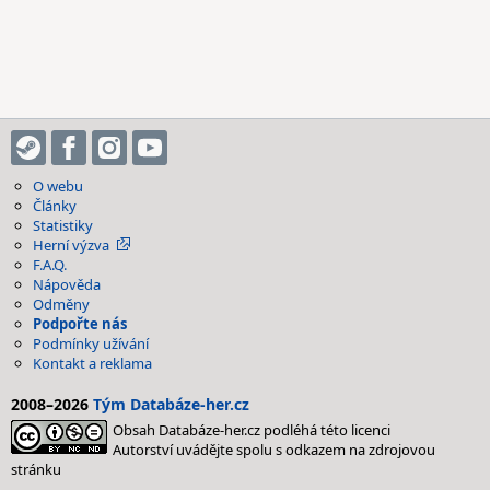
O webu
Články
Statistiky
Herní výzva
F.A.Q.
Nápověda
Odměny
Podpořte nás
Podmínky užívání
Kontakt a reklama
2008–2026
Tým Databáze-her.cz
Obsah Databáze-her.cz podléhá této licenci
Autorství uvádějte spolu s odkazem na zdrojovou
stránku