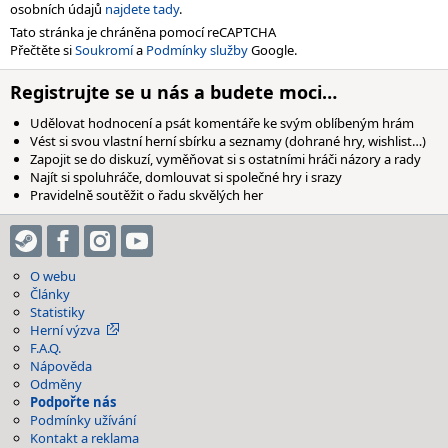
osobních údajů
najdete tady
.
Tato stránka je chráněna pomocí reCAPTCHA
Přečtěte si
Soukromí
a
Podmínky služby
Google.
Registrujte se u nás a budete moci…
Udělovat hodnocení a psát komentáře ke svým oblíbeným hrám
Vést si svou vlastní herní sbírku a seznamy (dohrané hry, wishlist…)
Zapojit se do diskuzí, vyměňovat si s ostatními hráči názory a rady
Najít si spoluhráče, domlouvat si společné hry i srazy
Pravidelně soutěžit o řadu skvělých her
O webu
Články
Statistiky
Herní výzva
F.A.Q.
Nápověda
Odměny
Podpořte nás
Podmínky užívání
Kontakt a reklama