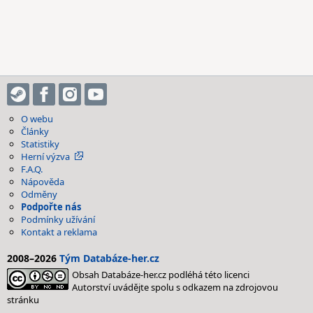
O webu
Články
Statistiky
Herní výzva
F.A.Q.
Nápověda
Odměny
Podpořte nás
Podmínky užívání
Kontakt a reklama
2008–2026
Tým Databáze-her.cz
Obsah Databáze-her.cz podléhá této licenci
Autorství uvádějte spolu s odkazem na zdrojovou
stránku