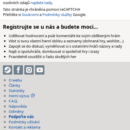
osobních údajů
najdete tady
.
Tato stránka je chráněna pomocí reCAPTCHA
Přečtěte si
Soukromí
a
Podmínky služby
Google.
Registrujte se u nás a budete moci…
Udělovat hodnocení a psát komentáře ke svým oblíbeným hrám
Vést si svou vlastní herní sbírku a seznamy (dohrané hry, wishlist…)
Zapojit se do diskuzí, vyměňovat si s ostatními hráči názory a rady
Najít si spoluhráče, domlouvat si společné hry i srazy
Pravidelně soutěžit o řadu skvělých her
O webu
Články
Statistiky
Herní výzva
F.A.Q.
Nápověda
Odměny
Podpořte nás
Podmínky užívání
Kontakt a reklama