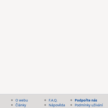
O webu
F.A.Q.
Podpořte nás
Články
Nápověda
Podmínky užívání