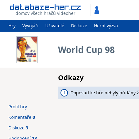
domov všech hráčů videoher
Hry
Vývojáři
Uživatelé
Diskuze
Herní výzva
World Cup 98
Odkazy
Doposud ke hře nebyly přidány 
Profil hry
Komentáře
0
Diskuze
3
Hodnocení
18