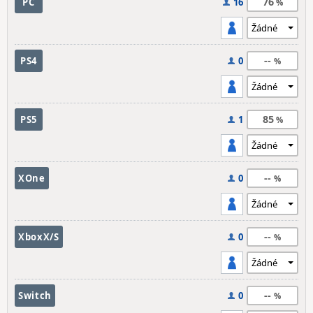
76
PC
16
--
PS4
0
85
PS5
1
--
XOne
0
--
XboxX/S
0
--
Switch
0