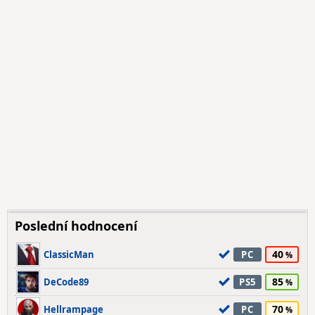
Poslední hodnocení
40
ClassicMan
PC
85
DeCode89
PS5
70
Hellrampage
PC