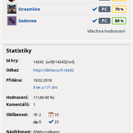
70
Streamline
PC
80
Gadonwa
PC
Všechna hodnocení
Statistiky
Id hry:
14242
Odkaz:
http://dbher.cz/h14242
Přidána:
18.02.2018
8 let a 171 dní
Hodnocení:
17 (40-90 %)
Komentářů:
1
Oblíbenost:
2
10
0
23
Návštěvnost:
6566× (celkem)