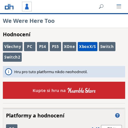
We Were Here Too
Hodnocení
Všechny
PC
PS4
PS5
XOne
XboxX/S
Switch
Switch2
Hru pro tuto platformu nikdo neohodnotil.
Kupte si hru na
Platformy a hodnocení