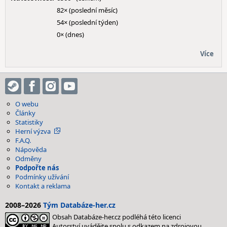
82× (poslední měsíc)
54× (poslední týden)
0× (dnes)
Více
O webu
Články
Statistiky
Herní výzva
F.A.Q.
Nápověda
Odměny
Podpořte nás
Podmínky užívání
Kontakt a reklama
2008–2026
Tým Databáze-her.cz
Obsah Databáze-her.cz podléhá této licenci
Autorství uvádějte spolu s odkazem na zdrojovou