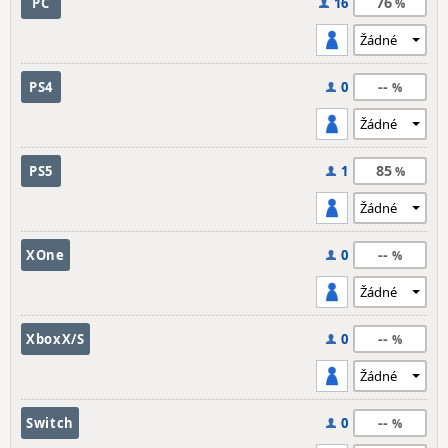
76
PC
16
--
PS4
0
85
PS5
1
--
XOne
0
--
XboxX/S
0
--
Switch
0