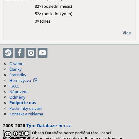
82× (poslední měsíc)
52× (poslední týden)
0× (dnes)
Více
O webu
Články
Statistiky
Herní výzva
F.A.Q.
Nápověda
Odměny
Podpořte nás
Podmínky užívání
Kontakt a reklama
2008–2026
Tým Databáze-her.cz
Obsah Databáze-her.cz podléhá této licenci
Autorství uvádějte spolu s odkazem na zdrojovou