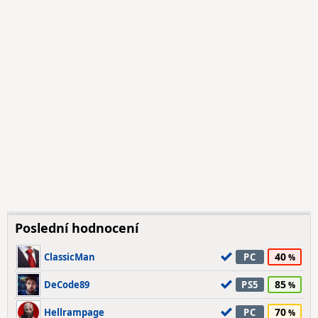
Poslední hodnocení
40
ClassicMan
PC
85
DeCode89
PS5
70
Hellrampage
PC