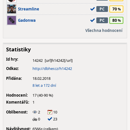
70
Streamline
PC
80
Gadonwa
PC
Všechna hodnocení
Statistiky
Id hry:
14242
Odkaz:
http://dbher.cz/h14242
Přidána:
18.02.2018
8 let a 172 dní
Hodnocení:
17 (40-90 %)
Komentářů:
1
Oblíbenost:
2
10
0
23
Návštěvnost:
6566× (celkem)