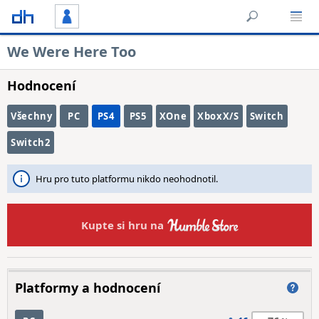
We Were Here Too
Hodnocení
Všechny
PC
PS4
PS5
XOne
XboxX/S
Switch
Switch2
Hru pro tuto platformu nikdo neohodnotil.
Kupte si hru na
Platformy a hodnocení