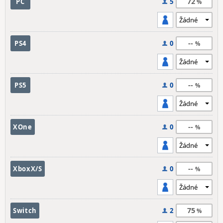
72
PC
5
--
PS4
0
--
PS5
0
--
XOne
0
--
XboxX/S
0
75
Switch
2