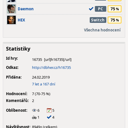
75
Daemon
PC
75
HEX
Switch
Všechna hodnocení
Statistiky
Id hry:
16735
Odkaz:
http://dbher.cz/h16735
Přidána:
24.02.2019
7 let a 167 dní
Hodnocení:
7 (70-75 %)
Komentářů:
2
Oblíbenost:
6
5
1
4
Návštěvnost:
8949× (celkem)