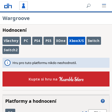
Wargroove
Hodnocení
Všechny
PC
PS4
PS5
XOne
XboxX/S
Switch
Switch2
Hru pro tuto platformu nikdo neohodnotil.
Kupte si hru na
Platformy a hodnocení