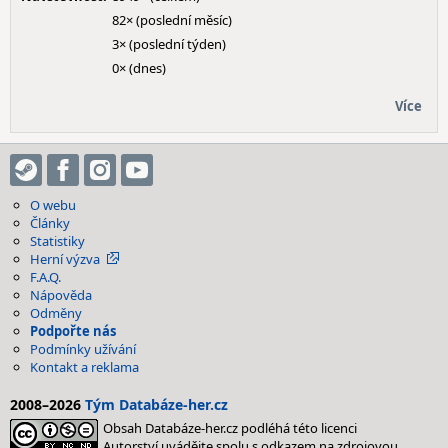
82× (poslední měsíc)
3× (poslední týden)
0× (dnes)
Více
O webu
Články
Statistiky
Herní výzva
F.A.Q.
Nápověda
Odměny
Podpořte nás
Podmínky užívání
Kontakt a reklama
2008–2026
Tým Databáze-her.cz
Obsah Databáze-her.cz podléhá této licenci
Autorství uvádějte spolu s odkazem na zdrojovou