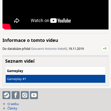
Informace o tomto videu
Do databáze přidal
Giovanni Antonio Kekelli
, 19.11.2019
+1
Seznam videí
Gameplay
Gameplay #1
O webu
Články