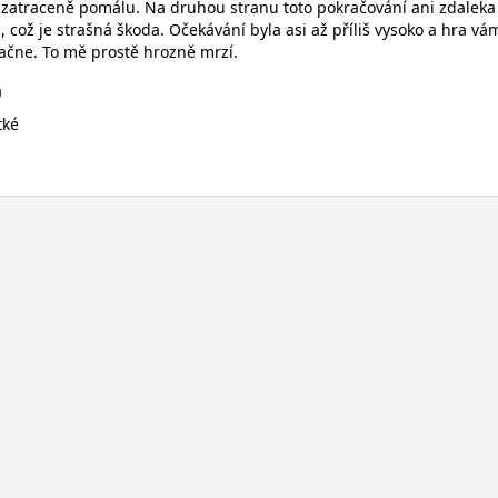
ě zatraceně pomálu. Na druhou stranu toto pokračování ani zdaleka
 což je strašná škoda. Očekávání byla asi až příliš vysoko a hra vá
začne. To mě prostě hrozně mrzí.
a
tké