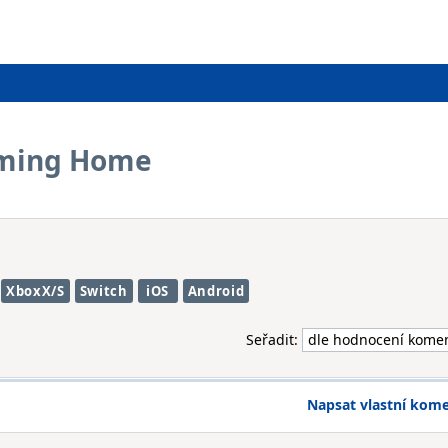
oming Home
XboxX/S
Switch
iOS
Android
Seřadit:
Napsat vlastní kom