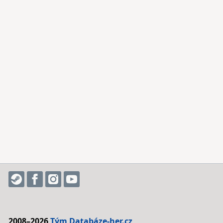
2008–2026
Tým Databáze-her.cz