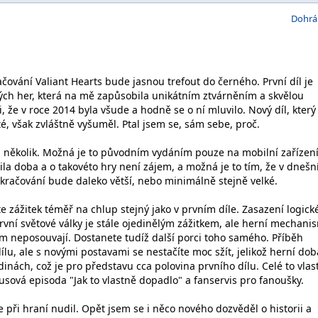
Dohrá
ačování Valiant Hearts bude jasnou trefout do černého. První díl je
ch her, která na mě zapůsobila unikátním ztvárněním a skvělou
, že v roce 2014 byla všude a hodně se o ní mluvilo. Nový díl, který
té, však zvláštně vyšuměl. Ptal jsem se, sám sebe, proč.
několik. Možná je to původním vydáním pouze na mobilní zařízení
la doba a o takovéto hry není zájem, a možná je to tím, že v dnešn
račování bude daleko větší, nebo minimálně stejně velké.
e zážitek téměř na chlup stejný jako v prvním díle. Zasazení logick
rvní světové války je stále ojedinělým zážitkem, ale herní mechani
am neposouvají. Dostanete tudíž další porci toho samého. Příběh
ílu, ale s novými postavami se nestačíte moc sžít, jelikož herní dob
dinách, což je pro představu cca polovina prvního dílu. Celé to vlas
usová episoda "Jak to vlastně dopadlo" a fanservis pro fanoušky.
 při hraní nudil. Opět jsem se i něco nového dozvěděl o historii a