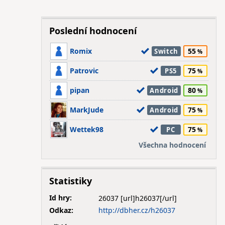
Poslední hodnocení
Romix
55
Switch
Patrovic
75
PS5
pipan
80
Android
MarkJude
75
Android
Wettek98
75
PC
Všechna hodnocení
Statistiky
Id hry:
26037
Odkaz:
http://dbher.cz/h26037