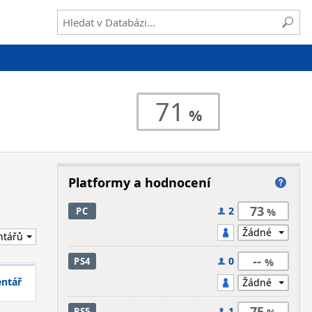
71
Platformy a hodnocení
73
2
PC
--
0
PS4
entář
75
1
PS5