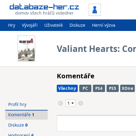
domov všech hráčů videoher
Hry
Vývojáři
Uživatelé
Diskuze
Herní výzva
Valiant Hearts: C
Komentáře
Všechny
PC
PS4
PS5
XOne
Profil hry
Komentáře
1
Diskuze
0
Hodnocení
6