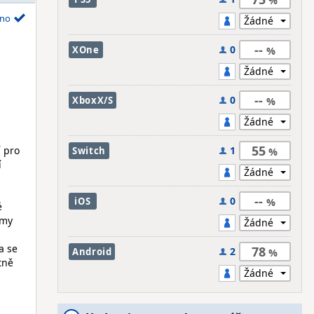
no
--
0
XOne
--
0
XboxX/S
55
 pro
1
Switch
í
--
0
iOS
é
smy
a se
78
2
Android
tně