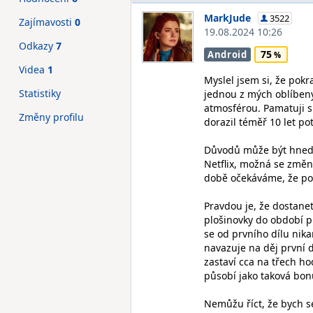
MarkJude
3522
Zajímavosti
0
19.08.2024 10:26
Odkazy
7
75
Android
Videa
1
Myslel jsem si, že pokr
Statistiky
jednou z mých oblíbený
atmosférou. Pamatuji si
Změny profilu
dorazil téměř 10 let po
Důvodů může být hned 
Netflix, možná se změni
době očekáváme, že pok
Pravdou je, že dostanet
plošinovky do období p
se od prvního dílu nik
navazuje na děj první d
zastaví cca na třech ho
působí jako taková bon
Nemůžu říct, že bych se