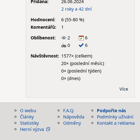
Přidána:
26.06.2024
2 roky a 42 dní
Hodnocení:
6 (55-80 %)
Komentářů:
1
Oblíbenost:
2
6
0
6
Návštěvnost:
1577× (celkem)
20× (poslední měsíc)
0× (poslední týden)
0× (dnes)
Více
O webu
F.A.Q.
Podpořte nás
Články
Nápověda
Podmínky užívání
Statistiky
Odměny
Kontakt a reklama
Herní výzva