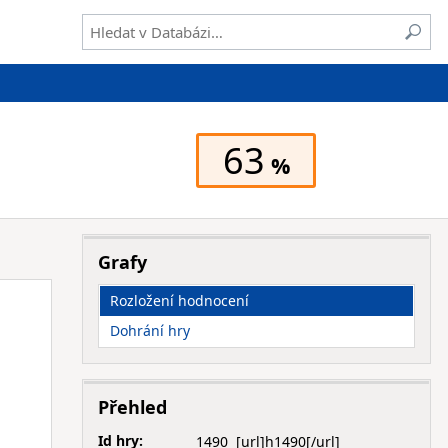
63
Grafy
Rozložení hodnocení
Dohrání hry
Přehled
Id hry:
1490