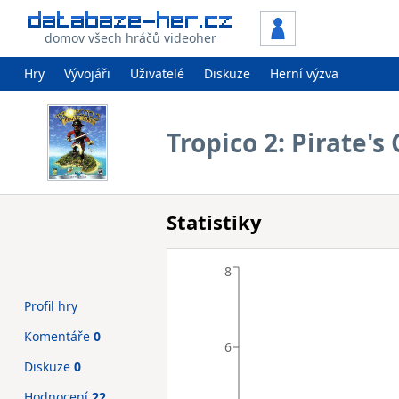
domov všech hráčů videoher
Hry
Vývojáři
Uživatelé
Diskuze
Herní výzva
Tropico 2: Pirate's
Statistiky
8
Profil hry
Komentáře
0
6
Diskuze
0
Hodnocení
22