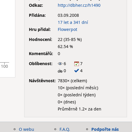
Odkaz:
http://dbher.cz/h1490
Přidána:
03.09.2008
17 let a 341 dní
Hru přidal:
Flowerpot
Hodnocení:
22 (35-85 %)
62.54 %
Komentářů:
0
Oblíbenost:
6
7
100
0
4
Návštěvnost:
7830× (celkem)
10× (poslední měsíc)
0× (poslední týden)
0× (dnes)
Průměrně 1.2× za den
O webu
F.A.Q.
Podpořte nás