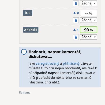
--
0
iOS
90
1
Android
Hodnotit, napsat komentář,
diskutovat…
Jako
zaregistrovaný
a
přihlášený
uživatel
můžete tuto hru nejen ohodnotit, ale také k
ní případně napsat komentář, diskutovat o
ní či ji zařadit do některého ze seznamů
(vlastním, chci atd.).