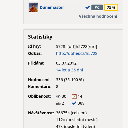
Dunemaster
75
PC
Všechna hodnocení
Statistiky
Id hry:
5728
Odkaz:
http://dbher.cz/h5728
Přidána:
03.07.2012
14 let a 36 dní
Hodnocení:
336 (35-100 %)
Komentářů:
8
Oblíbenost:
30
14
2
389
Návštěvnost:
36675× (celkem)
112× (poslední měsíc)
47× (poslední týden)