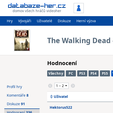
domov všech hráčů videoher
Hry
Vývojáři
Uživatelé
Diskuze
Herní výzva
The Walking Dead -
Hodnocení
Všechny
PC
PS3
PS4
PS5
Profil hry
Komentáře
8
Uživatel
Diskuze
91
Hektorus522
Hodnocení
336