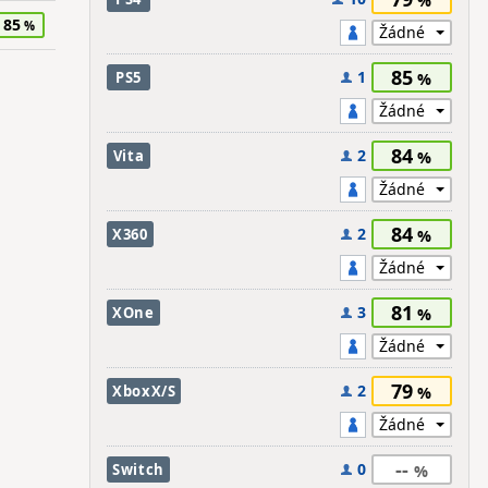
85
85
1
PS5
84
2
Vita
84
2
X360
81
3
XOne
79
2
XboxX/S
--
0
Switch