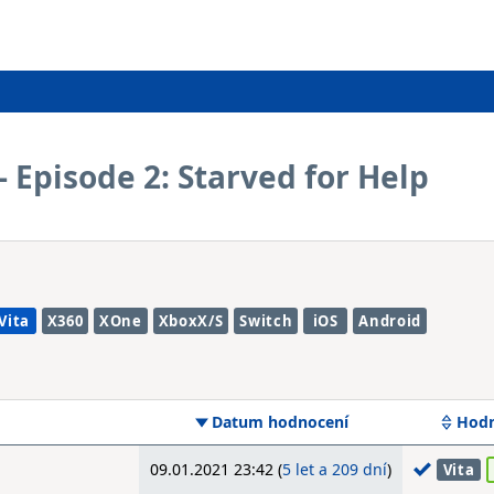
 Episode 2: Starved for Help
Vita
X360
XOne
XboxX/S
Switch
iOS
Android
Datum hodnocení
Hodn
09.01.2021 23:42 (
5 let a 209 dní
)
Vita