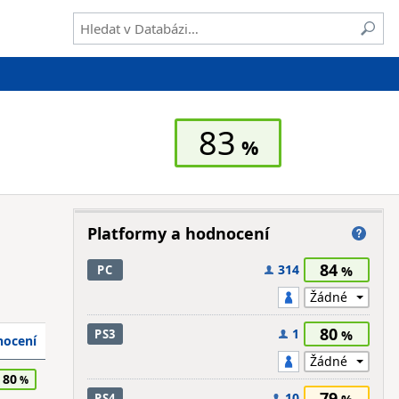
83
Platformy a hodnocení
84
314
PC
80
1
PS3
ocení
80
79
10
PS4