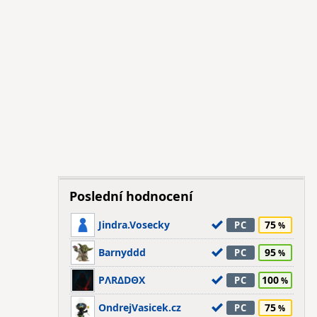
Poslední hodnocení
Jindra.Vosecky
75
PC
Barnyddd
95
PC
PΛRΔDΘX
100
PC
OndrejVasicek.cz
75
PC