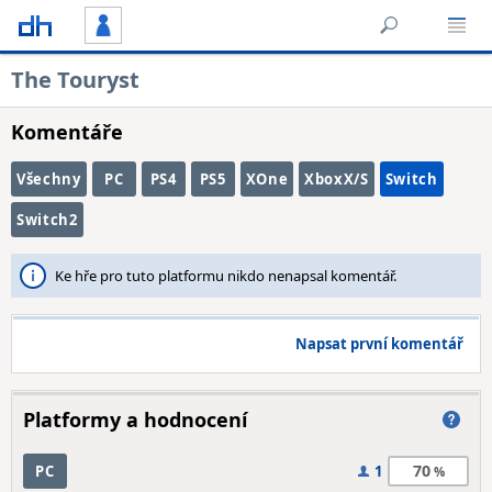
The Touryst
Komentáře
Všechny
PC
PS4
PS5
XOne
XboxX/S
Switch
Switch2
Ke hře pro tuto platformu nikdo nenapsal komentář.
Napsat první komentář
Platformy a hodnocení
70
PC
1