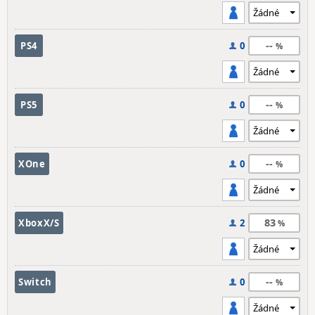
--
PS4
0
--
PS5
0
--
XOne
0
83
XboxX/S
2
--
Switch
0