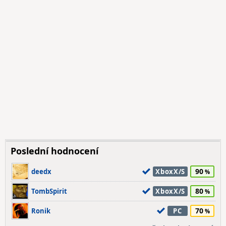
Poslední hodnocení
90
deedx
XboxX/S
80
TombSpirit
XboxX/S
70
Ronik
PC