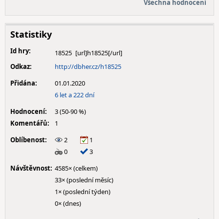
Všechna hodnocení
Statistiky
Id hry:
18525
Odkaz:
http://dbher.cz/h18525
Přidána:
01.01.2020
6 let a 222 dní
Hodnocení:
3 (50-90 %)
Komentářů:
1
Oblíbenost:
2
1
0
3
Návštěvnost:
4585× (celkem)
33× (poslední měsíc)
1× (poslední týden)
0× (dnes)