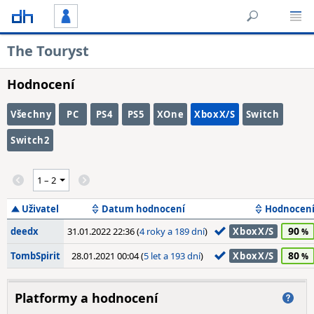
The Touryst
Hodnocení
Všechny
PC
PS4
PS5
XOne
XboxX/S
Switch
Switch2
Uživatel
Datum hodnocení
Hodnocen
90
deedx
31.01.2022 22:36 (
4 roky a 189 dní
)
XboxX/S
80
TombSpirit
28.01.2021 00:04 (
5 let a 193 dní
)
XboxX/S
Platformy a hodnocení