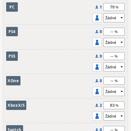
70
PC
1
--
PS4
0
--
PS5
0
--
XOne
0
83
XboxX/S
2
--
Switch
0