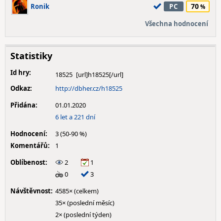
70
Ronik
PC
Všechna hodnocení
Statistiky
Id hry:
18525
Odkaz:
http://dbher.cz/h18525
Přidána:
01.01.2020
6 let a 221 dní
Hodnocení:
3 (50-90 %)
Komentářů:
1
Oblíbenost:
2
1
0
3
Návštěvnost:
4585× (celkem)
35× (poslední měsíc)
2× (poslední týden)