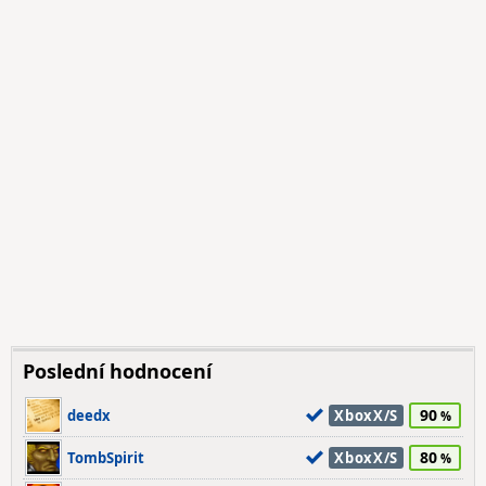
Poslední hodnocení
90
deedx
XboxX/S
80
TombSpirit
XboxX/S