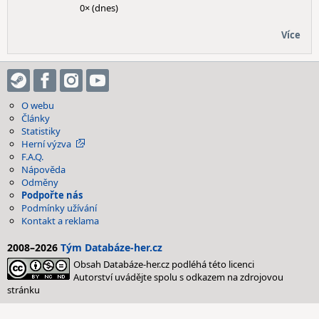
0× (dnes)
Více
O webu
Články
Statistiky
Herní výzva
F.A.Q.
Nápověda
Odměny
Podpořte nás
Podmínky užívání
Kontakt a reklama
2008–2026
Tým Databáze-her.cz
Obsah Databáze-her.cz podléhá této licenci
Autorství uvádějte spolu s odkazem na zdrojovou
stránku