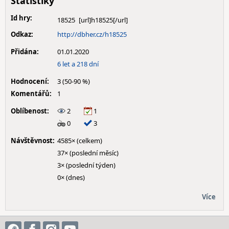
Statistiky
Id hry:
18525
Odkaz:
http://dbher.cz/h18525
Přidána:
01.01.2020
6 let a 218 dní
Hodnocení:
3 (50-90 %)
Komentářů:
1
Oblíbenost:
2
1
0
3
Návštěvnost:
4585× (celkem)
37× (poslední měsíc)
3× (poslední týden)
0× (dnes)
Více