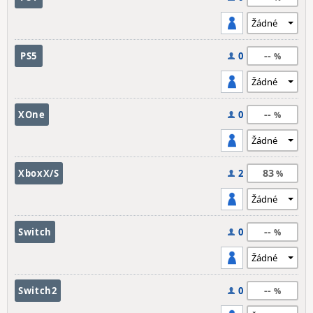
--
PS5
0
--
XOne
0
83
XboxX/S
2
--
Switch
0
--
Switch2
0