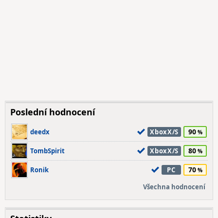
Poslední hodnocení
90
deedx
XboxX/S
80
TombSpirit
XboxX/S
70
Ronik
PC
Všechna hodnocení