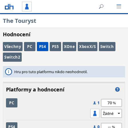
The Touryst
Hodnocení
Všechny
PC
PS4
PS5
XOne
XboxX/S
Switch
Switch2
Hru pro tuto platformu nikdo neohodnotil.
Platformy a hodnocení
70
PC
1
--
PS4
0