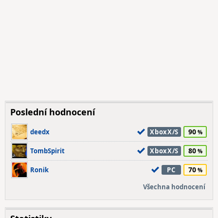
Poslední hodnocení
90
deedx
XboxX/S
80
TombSpirit
XboxX/S
70
Ronik
PC
Všechna hodnocení