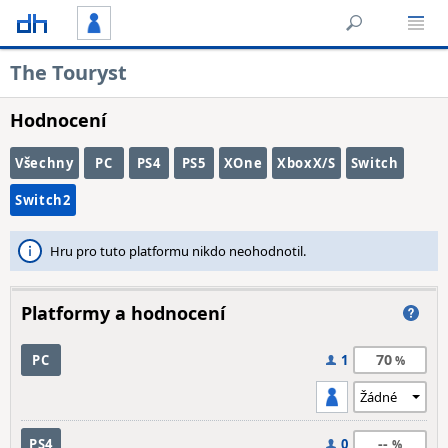
The Touryst
Hodnocení
Všechny
PC
PS4
PS5
XOne
XboxX/S
Switch
Switch2
Hru pro tuto platformu nikdo neohodnotil.
Platformy a hodnocení
70
PC
1
--
PS4
0