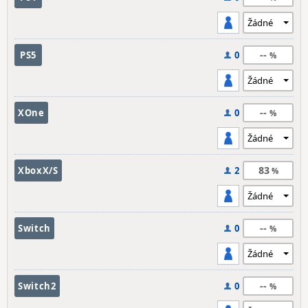
--
PS5
0
--
XOne
0
83
XboxX/S
2
--
Switch
0
--
Switch2
0