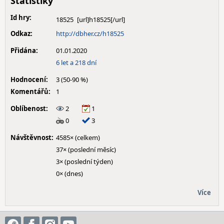
Statistiky
Id hry:
18525
Odkaz:
http://dbher.cz/h18525
Přidána:
01.01.2020
6 let a 218 dní
Hodnocení:
3 (50-90 %)
Komentářů:
1
Oblíbenost:
2
1
0
3
Návštěvnost:
4585× (celkem)
37× (poslední měsíc)
3× (poslední týden)
0× (dnes)
Více