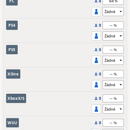
64
PC
8
--
PS4
0
--
PS5
0
--
XOne
0
--
XboxX/S
0
--
WiiU
0