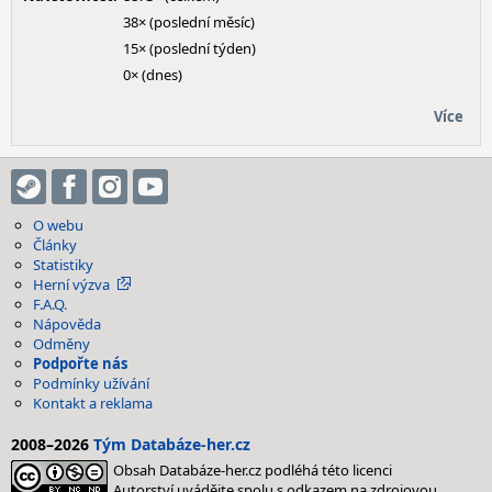
38× (poslední měsíc)
15× (poslední týden)
0× (dnes)
Více
O webu
Články
Statistiky
Herní výzva
F.A.Q.
Nápověda
Odměny
Podpořte nás
Podmínky užívání
Kontakt a reklama
2008–2026
Tým Databáze-her.cz
Obsah Databáze-her.cz podléhá této licenci
Autorství uvádějte spolu s odkazem na zdrojovou