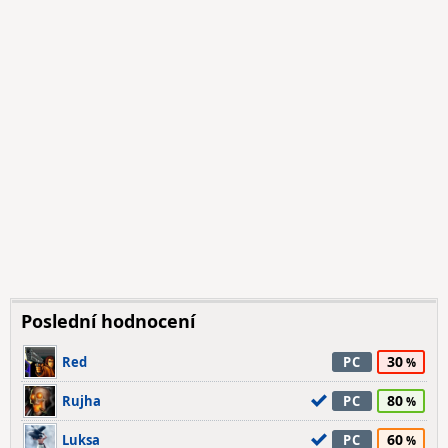
Poslední hodnocení
30
Red
PC
80
Rujha
PC
60
Luksa
PC