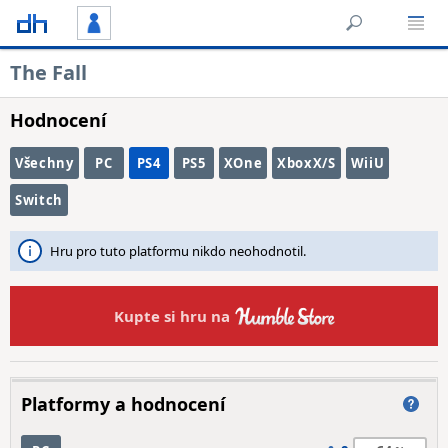
The Fall
Hodnocení
Všechny
PC
PS4
PS5
XOne
XboxX/S
WiiU
Switch
Hru pro tuto platformu nikdo neohodnotil.
Kupte si hru na
Platformy a hodnocení