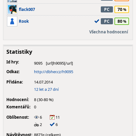
70
flack007
PC
80
Rook
PC
Všechna hodnocení
Statistiky
Id hry:
9095
Odkaz:
http://dbher.cz/h9095
Přidána:
14.07.2014
12 let a 27 dní
Hodnocení:
8 (30-80 %)
Komentářů:
0
Oblíbenost:
6
11
2
6
Návštěvnost:
8873× (celkem)