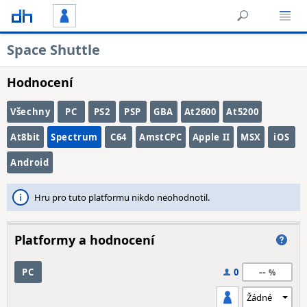
Space Shuttle
Hodnocení
Všechny
PC
PS2
PSP
GBA
At2600
At5200
At8bit
Spectrum
C64
AmstCPC
Apple II
MSX
iOS
Android
Hru pro tuto platformu nikdo neohodnotil.
Platformy a hodnocení
--
PC
0