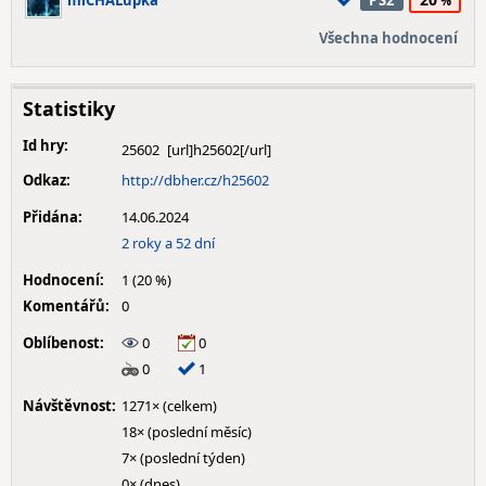
miCHALupka
PS2
Všechna hodnocení
Statistiky
Id hry:
25602
Odkaz:
http://dbher.cz/h25602
Přidána:
14.06.2024
2 roky a 52 dní
Hodnocení:
1 (20 %)
Komentářů:
0
Oblíbenost:
0
0
0
1
Návštěvnost:
1271× (celkem)
18× (poslední měsíc)
7× (poslední týden)
0× (dnes)