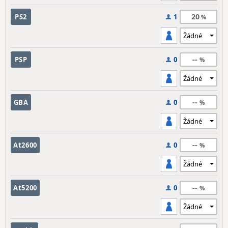
20
PS2
1
--
PSP
0
--
GBA
0
--
At2600
0
--
At5200
0