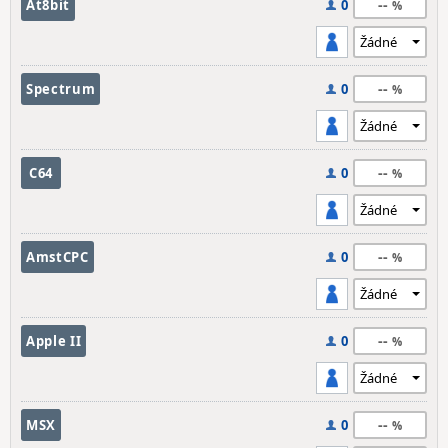
--
At8bit
0
--
Spectrum
0
--
C64
0
--
AmstCPC
0
--
Apple II
0
--
MSX
0