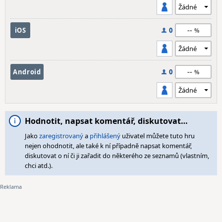
--
iOS
0
--
Android
0
Hodnotit, napsat komentář, diskutovat…
Jako
zaregistrovaný
a
přihlášený
uživatel můžete tuto hru
nejen ohodnotit, ale také k ní případně napsat komentář,
diskutovat o ní či ji zařadit do některého ze seznamů (vlastním,
chci atd.).