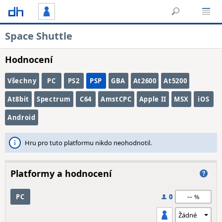
Space Shuttle
Hodnocení
Všechny
PC
PS2
PSP
GBA
At2600
At5200
At8bit
Spectrum
C64
AmstCPC
Apple II
MSX
iOS
Android
Hru pro tuto platformu nikdo neohodnotil.
Platformy a hodnocení
--
PC
0