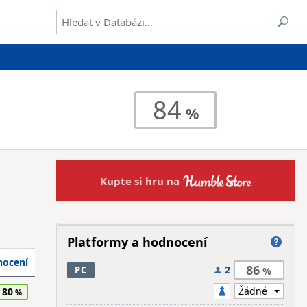
84
Kupte si hru na
Platformy a hodnocení
ocení
86
2
PC
80