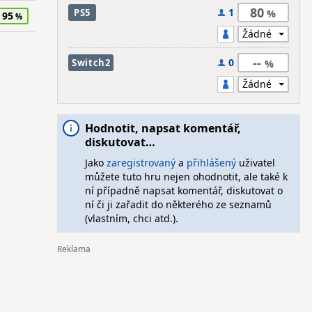
80
1
PS5
95
--
0
Switch2
Hodnotit, napsat komentář,
diskutovat…
Jako
zaregistrovaný
a
přihlášený
uživatel
můžete tuto hru nejen ohodnotit, ale také k
ní případně napsat komentář, diskutovat o
ní či ji zařadit do některého ze seznamů
(vlastním, chci atd.).