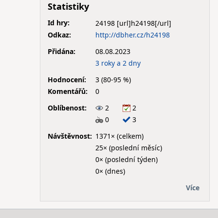
Statistiky
Id hry:
24198
Odkaz:
http://dbher.cz/h24198
Přidána:
08.08.2023
3 roky a 2 dny
Hodnocení:
3 (80-95 %)
Komentářů:
0
Oblíbenost:
2
2
0
3
Návštěvnost:
1371× (celkem)
25× (poslední měsíc)
0× (poslední týden)
0× (dnes)
Více