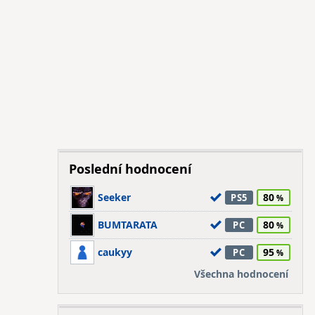
Poslední hodnocení
Seeker
80
PS5
BUMTARATA
80
PC
caukyy
95
PC
Všechna hodnocení