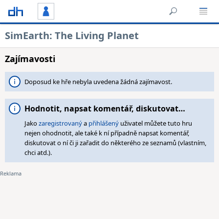
SimEarth: The Living Planet
Zajímavosti
Doposud ke hře nebyla uvedena žádná zajímavost.
Hodnotit, napsat komentář, diskutovat…
Jako
zaregistrovaný
a
přihlášený
uživatel můžete tuto hru
nejen ohodnotit, ale také k ní případně napsat komentář,
diskutovat o ní či ji zařadit do některého ze seznamů (vlastním,
chci atd.).