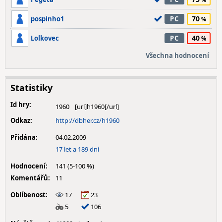
70
pospinho1
PC
40
Lolkovec
PC
Všechna hodnocení
Statistiky
Id hry:
1960
Odkaz:
http://dbher.cz/h1960
Přidána:
04.02.2009
17 let a 189 dní
Hodnocení:
141 (5-100 %)
Komentářů:
11
Oblíbenost:
17
23
5
106