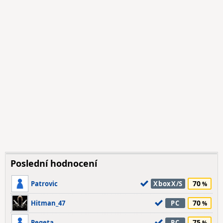
Poslední hodnocení
70
Patrovic
XboxX/S
70
Hitman_47
PC
75
Pegeta
PC