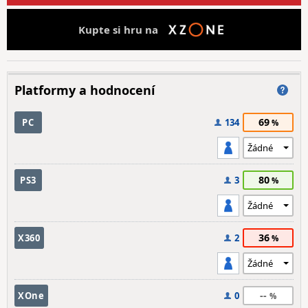
Kupte si hru na
Platformy a hodnocení
69
PC
134
80
PS3
3
36
X360
2
--
XOne
0