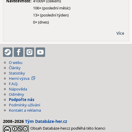
Návštěvnost:
41009× (celkem)
106× (poslední měsíc)
13× (poslední týden)
0× (dnes)
Více
O webu
Články
Statistiky
Herní výzva
F.A.Q.
Nápověda
Odměny
Podpořte nás
Podmínky užívání
Kontakt a reklama
2008–2026
Tým Databáze-her.cz
Obsah Databáze-her.cz podléhá této licenci