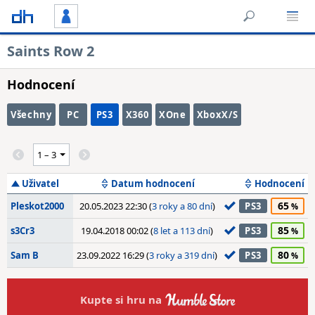
Saints Row 2
Hodnocení
Všechny
PC
PS3
X360
XOne
XboxX/S
Uživatel
Datum hodnocení
Hodnocení
65
Pleskot2000
20.05.2023 22:30 (
3 roky a 80 dní
)
PS3
85
s3Cr3
19.04.2018 00:02 (
8 let a 113 dní
)
PS3
80
Sam B
23.09.2022 16:29 (
3 roky a 319 dní
)
PS3
Kupte si hru na