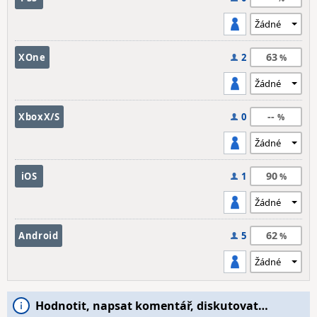
63
XOne
2
--
XboxX/S
0
90
iOS
1
62
Android
5
Hodnotit, napsat komentář, diskutovat…