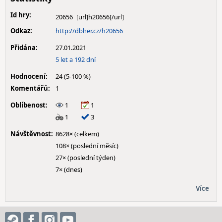
Id hry:
20656
Odkaz:
http://dbher.cz/h20656
Přidána:
27.01.2021
5 let a 192 dní
Hodnocení:
24 (5-100 %)
Komentářů:
1
Oblíbenost:
1
1
1
3
Návštěvnost:
8628× (celkem)
108× (poslední měsíc)
27× (poslední týden)
7× (dnes)
Více