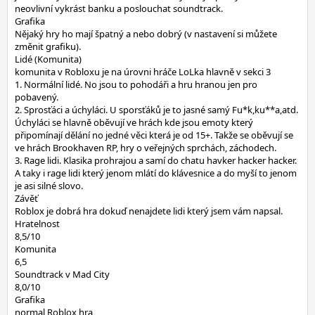
neovlivní vykrást banku a poslouchat soundtrack.
Grafika
Nějaký hry ho mají špatný a nebo dobrý (v nastavení si můžete
změnit grafiku).
Lidé (Komunita)
komunita v Robloxu je na úrovni hráče LoLka hlavně v sekci 3
1. Normální lidé. No jsou to pohodáři a hru hranou jen pro
pobavený.
2. Sprosťáci a úchyláci. U sporsťáků je to jasné samý Fu*k,ku**a,atd.
Úchyláci se hlavně oběvují ve hrách kde jsou emoty který
připomínají dělání no jedné věci která je od 15+. Takže se oběvují se
ve hrách Brookhaven RP, hry o veřejných sprchách, záchodech.
3. Rage lidi. Klasika prohrajou a samí do chatu havker hacker hacker.
A taky i rage lidi který jenom mlátí do klávesnice a do myší to jenom
je asi silné slovo.
Závěť
Roblox je dobrá hra dokuď nenajdete lidi který jsem vám napsal.
Hratelnost
8,5/10
Komunita
6,5
Soundtrack v Mad City
8,0/10
Grafika
normal Roblox hra