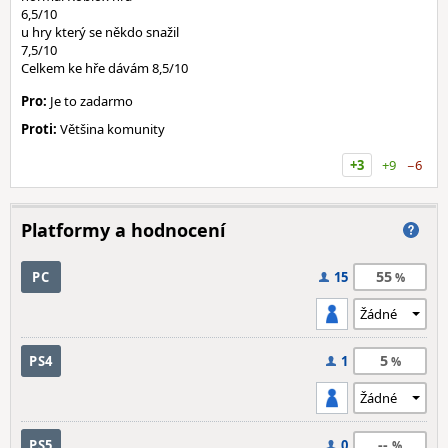
6,5/10
u hry který se někdo snažil
7,5/10
Celkem ke hře dávám 8,5/10
Pro:
Je to zadarmo
Proti:
Většina komunity
+3
+9
−6
Platformy a hodnocení
55
PC
15
5
PS4
1
--
PS5
0