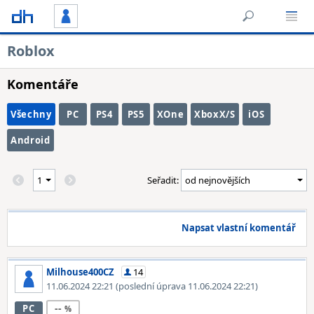
Roblox
Komentáře
Všechny
PC
PS4
PS5
XOne
XboxX/S
iOS
Android
Seřadit:
Napsat vlastní komentář
Milhouse400CZ
14
11.06.2024 22:21
(poslední úprava 11.06.2024 22:21)
--
PC