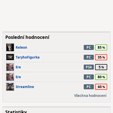
Poslední hodnocení
85
Releon
PC
35
TaryhoFigurka
PC
5
Ere
PS4
80
Ere
PC
40
Streamline
PC
Všechna hodnocení
Statistiky