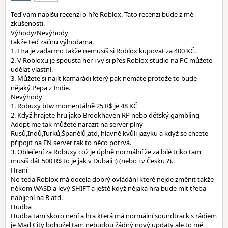
Teď vám napíšu recenzi o hře Roblox. Tato recenzi bude z mé
zkušenosti.
Výhody/Nevýhody
takže teď začnu výhodama.
1. Hra je zadarmo takže nemusíš si Roblox kupovat za 400 KČ.
2. V Robloxu je spousta her i vy si přes Roblox studio na PC můžete
udělat vlastní.
3. Můžete si najít kamarádi který pak nemáte protože to bude
nějaký Pepa z Indie.
Nevýhody
1. Robuxy btw momentálně 25 R$ je 48 KČ
2. Když hrajete hru jako Brookhaven RP nebo dětský gambling
Adopt me tak můžete narazit na server plný
Rusů,Indů,Turků,Španělů,atd, hlavně kvůli jazyku a když se chcete
připojit na EN server tak to něco potrvá.
3. Oblečení za Robuxy což je úplně normální že za bílé triko tam
musíš dát 500 R$ to je jak v Dubaii :) (nebo i v Česku ?).
Hraní
No teda Roblox má docela dobrý ovládání které nejde změnit takže
někom WASD a levý SHIFT a ještě když nějaká hra bude mít třeba
nabíjení na R atd.
Hudba
Hudba tam skoro není a hra která má normální soundtrack s rádiem
je Mad City bohužel tam nebudou žádný nový updaty ale to mě