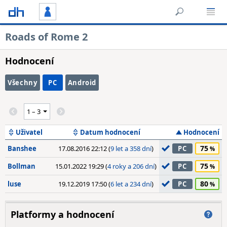
Roads of Rome 2
Hodnocení
Všechny
PC
Android
Uživatel
Datum hodnocení
Hodnocení
75
Banshee
17.08.2016 22:12 (
9 let a 358 dní
)
PC
75
Bollman
15.01.2022 19:29 (
4 roky a 206 dní
)
PC
80
luse
19.12.2019 17:50 (
6 let a 234 dní
)
PC
Platformy a hodnocení