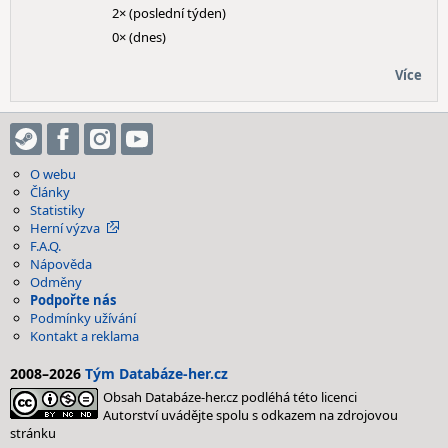
2× (poslední týden)
0× (dnes)
Více
O webu
Články
Statistiky
Herní výzva
F.A.Q.
Nápověda
Odměny
Podpořte nás
Podmínky užívání
Kontakt a reklama
2008–2026
Tým Databáze-her.cz
Obsah Databáze-her.cz podléhá této licenci
Autorství uvádějte spolu s odkazem na zdrojovou
stránku