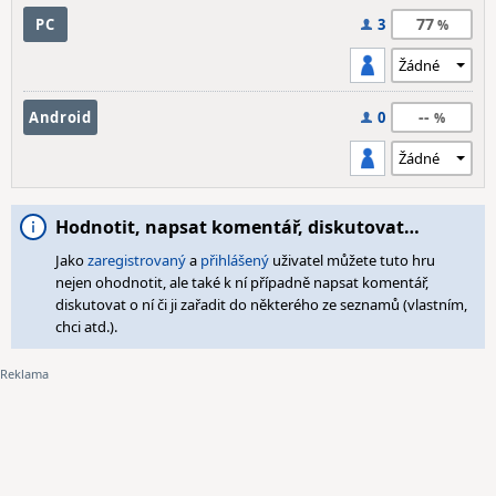
77
PC
3
--
Android
0
Hodnotit, napsat komentář, diskutovat…
Jako
zaregistrovaný
a
přihlášený
uživatel můžete tuto hru
nejen ohodnotit, ale také k ní případně napsat komentář,
diskutovat o ní či ji zařadit do některého ze seznamů (vlastním,
chci atd.).