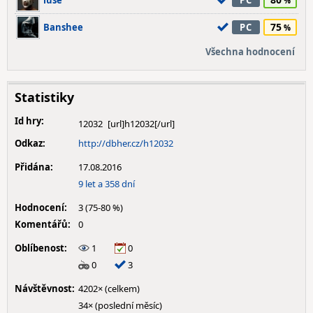
luse
PC
75
Banshee
PC
Všechna hodnocení
Statistiky
Id hry:
12032
Odkaz:
http://dbher.cz/h12032
Přidána:
17.08.2016
9 let a 358 dní
Hodnocení:
3 (75-80 %)
Komentářů:
0
Oblíbenost:
1
0
0
3
Návštěvnost:
4202× (celkem)
34× (poslední měsíc)