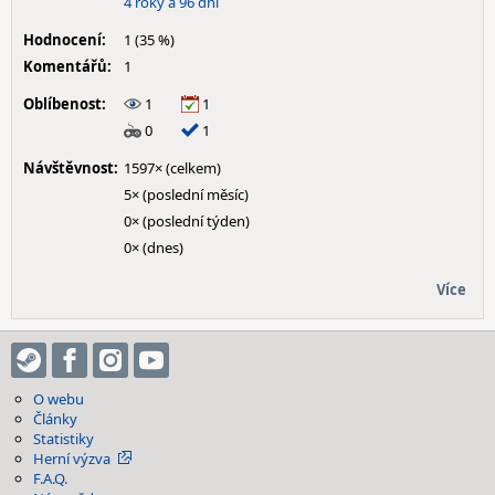
4 roky a 96 dní
Hodnocení:
1 (35 %)
Komentářů:
1
Oblíbenost:
1
1
0
1
Návštěvnost:
1597× (celkem)
5× (poslední měsíc)
0× (poslední týden)
0× (dnes)
Více
O webu
Články
Statistiky
Herní výzva
F.A.Q.