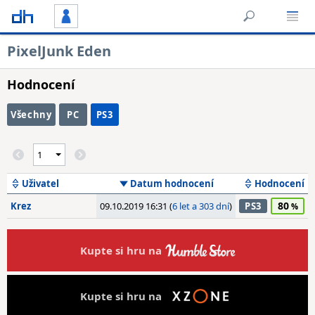
PixelJunk Eden
Hodnocení
Všechny
PC
PS3
Uživatel
Datum hodnocení
Hodnocení
80
Krez
09.10.2019 16:31 (
6 let a 303 dní
)
PS3
Kupte si hru na
Kupte si hru na