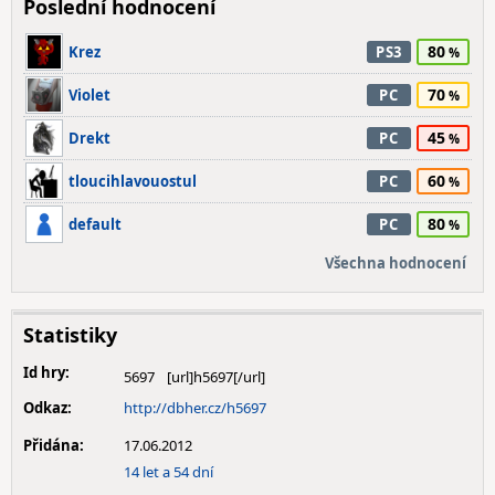
Poslední hodnocení
80
Krez
PS3
70
Violet
PC
45
Drekt
PC
60
tloucihlavouostul
PC
80
default
PC
Všechna hodnocení
Statistiky
Id hry:
5697
Odkaz:
http://dbher.cz/h5697
Přidána:
17.06.2012
14 let a 54 dní