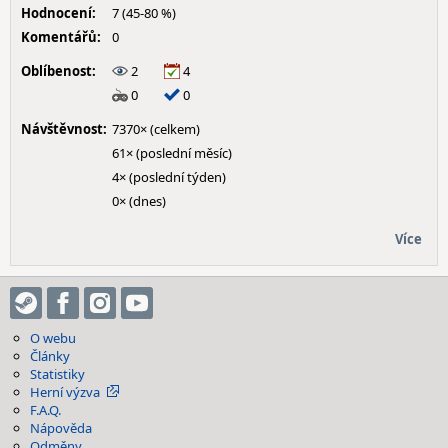
Hodnocení:
7 (45-80 %)
Komentářů:
0
Oblíbenost:
2
4
0
0
Návštěvnost:
7370× (celkem)
61× (poslední měsíc)
4× (poslední týden)
0× (dnes)
Více
O webu
Články
Statistiky
Herní výzva
F.A.Q.
Nápověda
Odměny