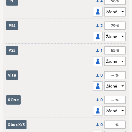
58
PC
4
79
PS4
2
65
PS5
1
--
Vita
0
--
XOne
0
--
XboxX/S
0