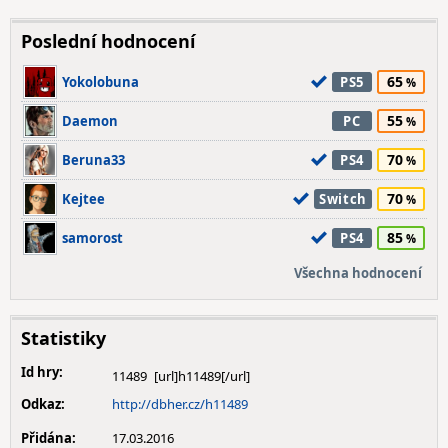
Poslední hodnocení
65
Yokolobuna
PS5
55
Daemon
PC
70
Beruna33
PS4
70
Kejtee
Switch
85
samorost
PS4
Všechna hodnocení
Statistiky
Id hry:
11489
Odkaz:
http://dbher.cz/h11489
Přidána:
17.03.2016