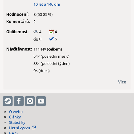
10 let a 146 dní
Hodnocení:
8 (50-85 %)
Komentářů:
2
Oblíbenost:
4
4
0
5
Návštěvnost:
11144× (celkem)
54× (poslední měsíc)
33× (poslední týden)
0× (dnes)
Více
O webu
Články
Statistiky
Herní výzva
F.A.Q.