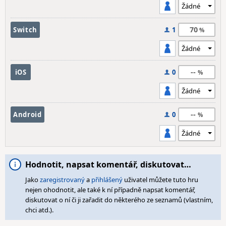
70
Switch
1
--
iOS
0
--
Android
0
Hodnotit, napsat komentář, diskutovat…
Jako
zaregistrovaný
a
přihlášený
uživatel můžete tuto hru
nejen ohodnotit, ale také k ní případně napsat komentář,
diskutovat o ní či ji zařadit do některého ze seznamů (vlastním,
chci atd.).