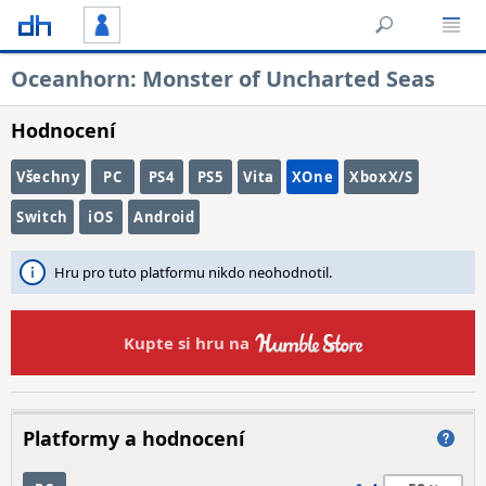
Oceanhorn: Monster of Uncharted Seas
Hodnocení
Všechny
PC
PS4
PS5
Vita
XOne
XboxX/S
Switch
iOS
Android
Hru pro tuto platformu nikdo neohodnotil.
Kupte si hru na
Platformy a hodnocení