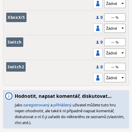
--
XboxX/S
0
--
Switch
0
--
Switch2
0
Hodnotit, napsat komentář, diskutovat…
Jako
zaregistrovaný
a
přihlášený
uživatel můžete tuto hru
nejen ohodnotit, ale také k ní případně napsat komentář,
diskutovat o ní či ji zařadit do některého ze seznamů (vlastním,
chci atd.).