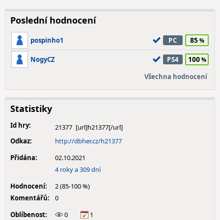
Poslední hodnocení
85
pospinho1
PC
100
NogyCZ
PS4
Všechna hodnocení
Statistiky
Id hry:
21377
Odkaz:
http://dbher.cz/h21377
Přidána:
02.10.2021
4 roky a 309 dní
Hodnocení:
2 (85-100 %)
Komentářů:
0
Oblíbenost:
0
1