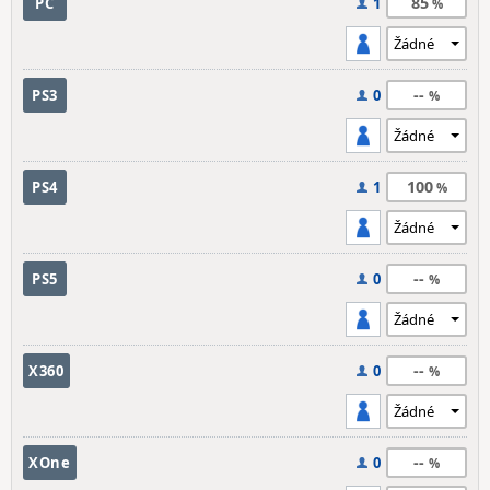
85
PC
1
--
PS3
0
100
PS4
1
--
PS5
0
--
X360
0
--
XOne
0