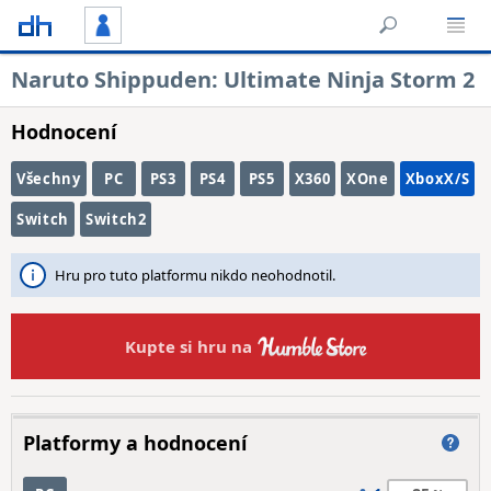
Naruto Shippuden: Ultimate Ninja Storm 2
Hodnocení
Všechny
PC
PS3
PS4
PS5
X360
XOne
XboxX/S
Switch
Switch2
Hru pro tuto platformu nikdo neohodnotil.
Kupte si hru na
Platformy a hodnocení