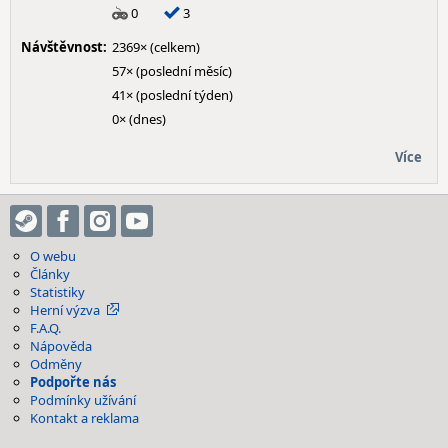
0
3
Návštěvnost:
2369× (celkem)
57× (poslední měsíc)
41× (poslední týden)
0× (dnes)
Více
O webu
Články
Statistiky
Herní výzva
F.A.Q.
Nápověda
Odměny
Podpořte nás
Podmínky užívání
Kontakt a reklama