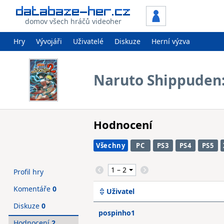
domov všech hráčů videoher
Hry
Vývojáři
Uživatelé
Diskuze
Herní výzva
Naruto Shippuden:
Hodnocení
Všechny
PC
PS3
PS4
PS5
Profil hry
Komentáře
0
Uživatel
Diskuze
0
pospinho1
Hodnocení
2