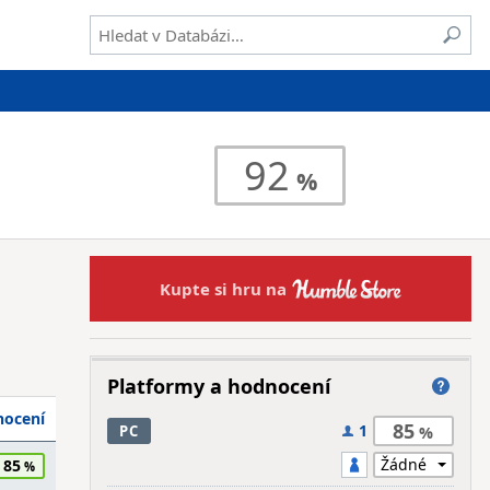
92
Kupte si hru na
Platformy a hodnocení
ocení
85
1
PC
85