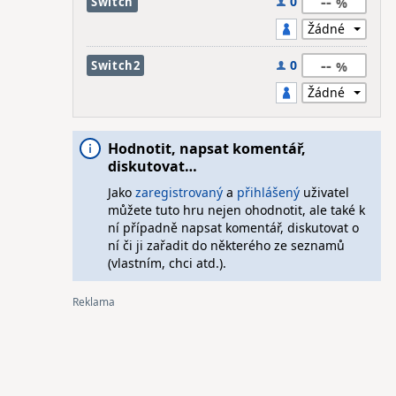
--
0
Switch
--
0
Switch2
Hodnotit, napsat komentář,
diskutovat…
Jako
zaregistrovaný
a
přihlášený
uživatel
můžete tuto hru nejen ohodnotit, ale také k
ní případně napsat komentář, diskutovat o
ní či ji zařadit do některého ze seznamů
(vlastním, chci atd.).