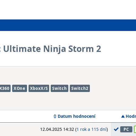
 Ultimate Ninja Storm 2
X360
XOne
XboxX/S
Switch
Switch2
Datum hodnocení
Hodn
12.04.2025 14:32 (
1 rok a 115 dní
)
PC