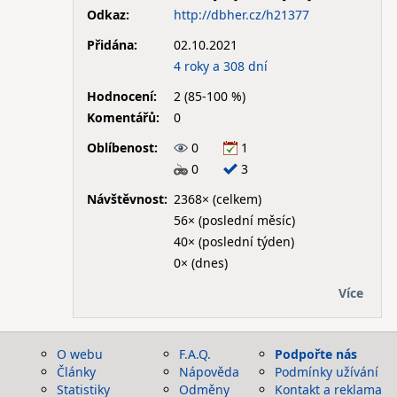
Odkaz:
http://dbher.cz/h21377
Přidána:
02.10.2021
4 roky a 308 dní
Hodnocení:
2 (85-100 %)
Komentářů:
0
Oblíbenost:
0
1
0
3
Návštěvnost:
2368× (celkem)
56× (poslední měsíc)
40× (poslední týden)
0× (dnes)
Více
O webu
F.A.Q.
Podpořte nás
Články
Nápověda
Podmínky užívání
Statistiky
Odměny
Kontakt a reklama