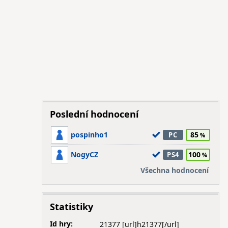
Poslední hodnocení
pospinho1
85
PC
NogyCZ
100
PS4
Všechna hodnocení
Statistiky
Id hry:
21377