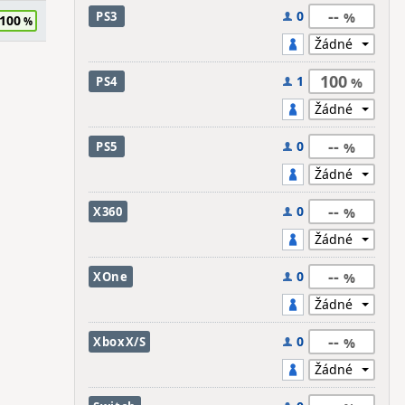
--
0
PS3
100
100
1
PS4
--
0
PS5
--
0
X360
--
0
XOne
--
0
XboxX/S