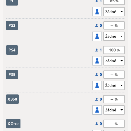
85
PC
1
--
PS3
0
100
PS4
1
--
PS5
0
--
X360
0
--
XOne
0