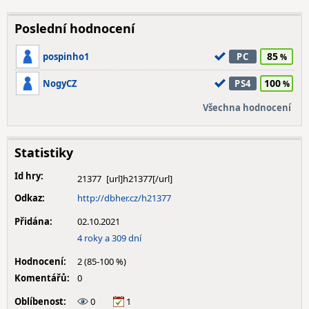
Poslední hodnocení
85
pospinho1
PC
100
NogyCZ
PS4
Všechna hodnocení
Statistiky
Id hry:
21377
Odkaz:
http://dbher.cz/h21377
Přidána:
02.10.2021
4 roky a 309 dní
Hodnocení:
2 (85-100 %)
Komentářů:
0
Oblíbenost:
0
1