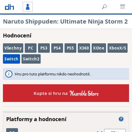
Naruto Shippuden: Ultimate Ninja Storm 2
Hodnocení
Všechny
PC
PS3
PS4
PS5
X360
XOne
XboxX/S
Switch
Switch2
Hru pro tuto platformu nikdo neohodnotil.
Kupte si hru na
Platformy a hodnocení