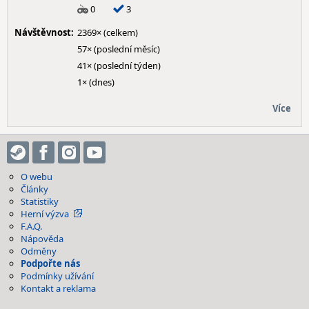
0
3
Návštěvnost:
2369× (celkem)
57× (poslední měsíc)
41× (poslední týden)
1× (dnes)
Více
O webu
Články
Statistiky
Herní výzva
F.A.Q.
Nápověda
Odměny
Podpořte nás
Podmínky užívání
Kontakt a reklama