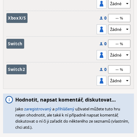
--
XboxX/S
0
--
Switch
0
--
Switch2
0
Hodnotit, napsat komentář, diskutovat…
Jako
zaregistrovaný
a
přihlášený
uživatel můžete tuto hru
nejen ohodnotit, ale také k ní případně napsat komentář,
diskutovat o ní či ji zařadit do některého ze seznamů (vlastním,
chci atd.).