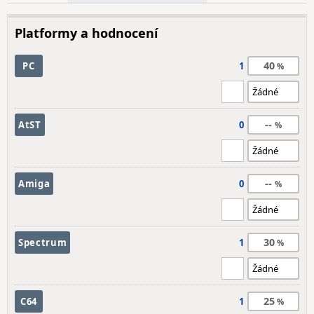
Platformy a hodnocení
40
PC
1
--
AtST
0
--
Amiga
0
30
Spectrum
1
25
C64
1