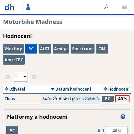
Motorbike Madness
Hodnocení
Všechny
PC
AtST
Amiga
Spectrum
C64
AmstCPC
Uživatel
Datum hodnocení
Hodnocení
40
Clous
14.01.2018 14:11 (
8 let a 206 dní
)
PC
Platformy a hodnocení
40
PC
1