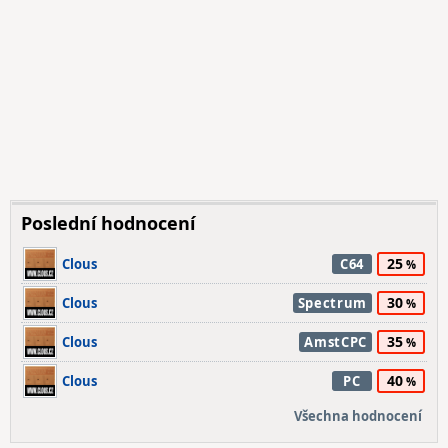
Poslední hodnocení
25
Clous
C64
30
Clous
Spectrum
35
Clous
AmstCPC
40
Clous
PC
Všechna hodnocení