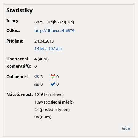
Statistiky
Id hry:
6879
Odkaz:
http://dbher.cz/h6879
Přidána:
24.04.2013
13 let a 107 dní
Hodnocení:
4 (40 %)
Komentářů:
0
Oblíbenost:
3
0
0
0
Návštěvnost:
12161× (celkem)
109× (poslední měsíc)
4× (poslední týden)
0× (dnes)
Více