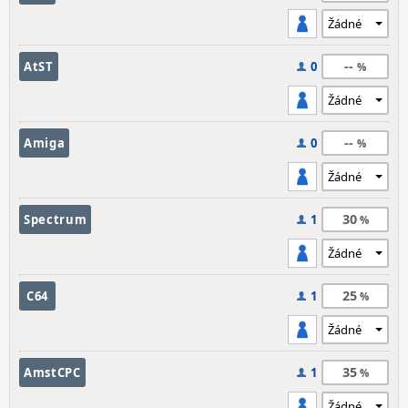
--
AtST
0
--
Amiga
0
30
Spectrum
1
25
C64
1
35
AmstCPC
1