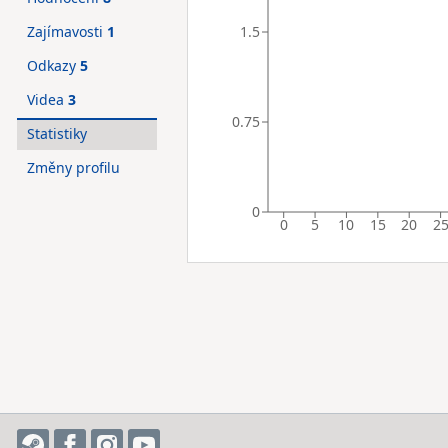
1.5
Zajímavosti
1
Odkazy
5
Videa
3
0.75
Statistiky
Změny profilu
0
0
5
10
15
20
2