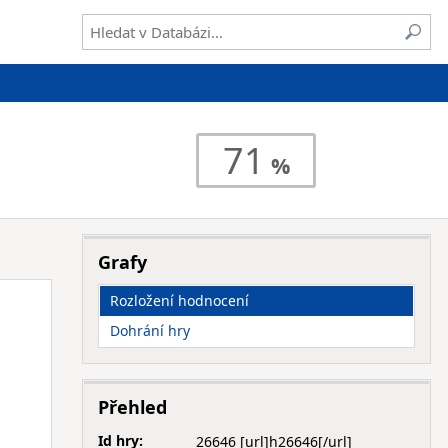
71
Grafy
Rozložení hodnocení
Dohrání hry
Přehled
Id hry:
26646