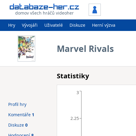
domov všech hráčů videoher
Hry
Vývojáři
Uživatelé
Diskuze
Herní výzva
Marvel Rivals
Statistiky
3
Profil hry
Komentáře
1
2.25
Diskuze
0
Hodnocení
8