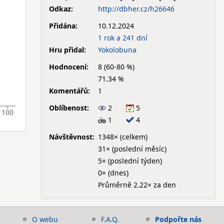
Odkaz:
http://dbher.cz/h26646
Přidána:
10.12.2024
1 rok a 241 dní
Hru přidal:
Yokolobuna
Hodnocení:
8 (60-80 %)
71.34 %
Komentářů:
1
Oblíbenost:
2
5
100
1
4
Návštěvnost:
1348× (celkem)
31× (poslední měsíc)
5× (poslední týden)
0× (dnes)
Průměrně 2.22× za den
O webu
F.A.Q.
Podpořte nás