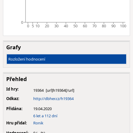
0
0
5
10
20
30
40
50
60
70
80
90
100
Grafy
Rozložení hodnocení
Přehled
Id hry:
19364
Odkaz:
http://dbher.cz/h19364
Přidána:
19.04.2020
6 let a 112 dní
Hru přidal:
Ronik