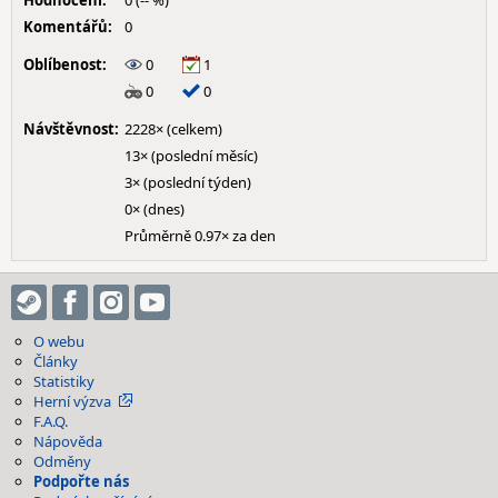
Hodnocení:
0 (-- %)
Komentářů:
0
Oblíbenost:
0
1
0
0
Návštěvnost:
2228× (celkem)
13× (poslední měsíc)
3× (poslední týden)
0× (dnes)
Průměrně 0.97× za den
O webu
Články
Statistiky
Herní výzva
F.A.Q.
Nápověda
Odměny
Podpořte nás