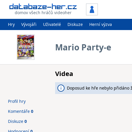
domov všech hráčů videoher
Hry
Vývojáři
Uživatelé
Diskuze
Herní výzva
Mario Party-e
Videa
Doposud ke hře nebylo přidáno 
Profil hry
Komentáře
0
Diskuze
0
Hodnocení
0