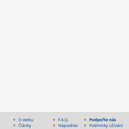
O webu
F.A.Q.
Podpořte nás
Články
Nápověda
Podmínky užívání