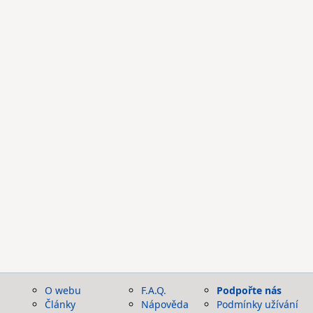
O webu
F.A.Q.
Podpořte nás
Články
Nápověda
Podmínky užívání