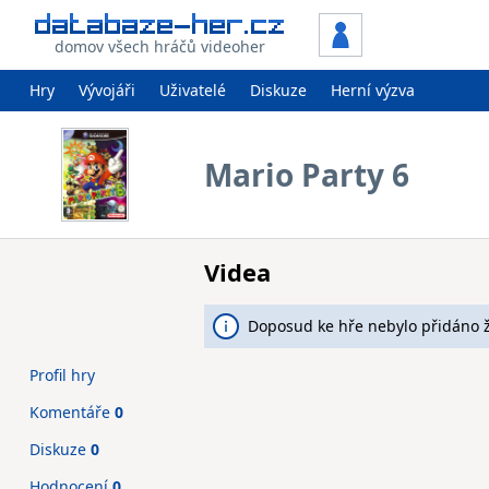
domov všech hráčů videoher
Hry
Vývojáři
Uživatelé
Diskuze
Herní výzva
Mario Party 6
Videa
Doposud ke hře nebylo přidáno 
Profil hry
Komentáře
0
Diskuze
0
Hodnocení
0