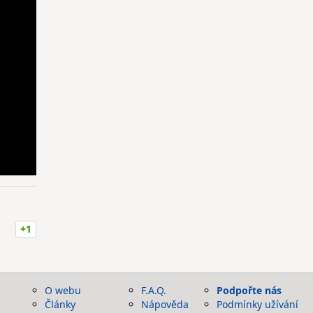
+1
O webu
F.A.Q.
Podpořte nás
Články
Nápověda
Podmínky užívání