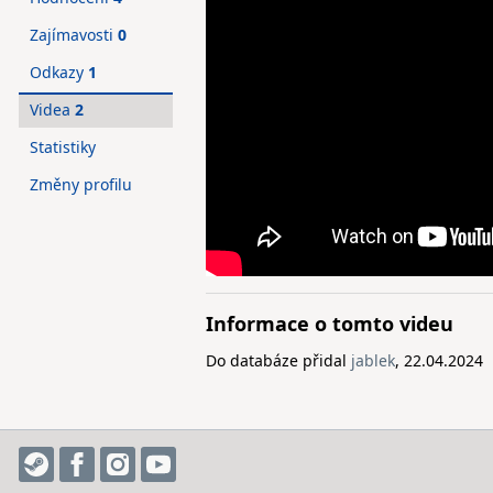
Zajímavosti
0
Odkazy
1
Videa
2
Statistiky
Změny profilu
Informace o tomto videu
Do databáze přidal
jablek
, 22.04.2024