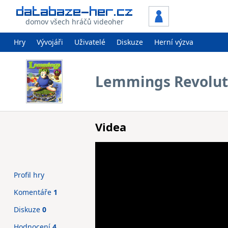
domov všech hráčů videoher
Hry
Vývojáři
Uživatelé
Diskuze
Herní výzva
Lemmings Revolut
Videa
Profil hry
Komentáře
1
Diskuze
0
Hodnocení
4