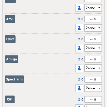
--
AtST
0
--
Lynx
0
--
Amiga
0
--
Spectrum
0
--
C64
0