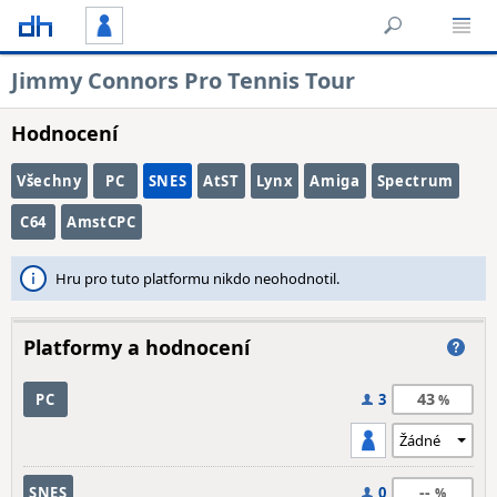
Jimmy Connors Pro Tennis Tour
Hodnocení
Všechny
PC
SNES
AtST
Lynx
Amiga
Spectrum
C64
AmstCPC
Hru pro tuto platformu nikdo neohodnotil.
Platformy a hodnocení
43
PC
3
--
SNES
0