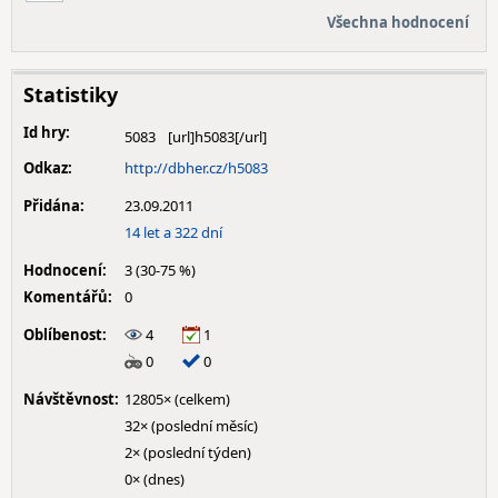
Všechna hodnocení
Statistiky
Id hry:
5083
Odkaz:
http://dbher.cz/h5083
Přidána:
23.09.2011
14 let a 322 dní
Hodnocení:
3 (30-75 %)
Komentářů:
0
Oblíbenost:
4
1
0
0
Návštěvnost:
12805× (celkem)
32× (poslední měsíc)
2× (poslední týden)
0× (dnes)