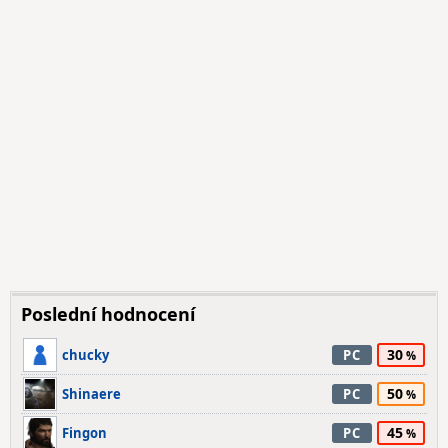
Poslední hodnocení
30
chucky
PC
50
Shinaere
PC
45
Fingon
PC