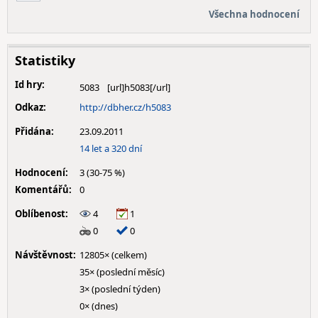
Všechna hodnocení
Statistiky
Id hry:
5083
Odkaz:
http://dbher.cz/h5083
Přidána:
23.09.2011
14 let a 320 dní
Hodnocení:
3 (30-75 %)
Komentářů:
0
Oblíbenost:
4
1
0
0
Návštěvnost:
12805× (celkem)
35× (poslední měsíc)
3× (poslední týden)
0× (dnes)