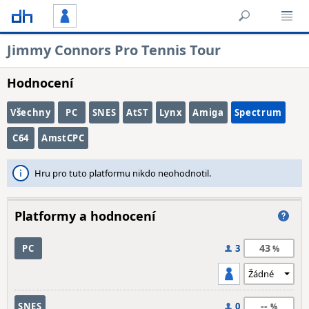
Jimmy Connors Pro Tennis Tour
Hodnocení
Všechny
PC
SNES
AtST
Lynx
Amiga
Spectrum
C64
AmstCPC
Hru pro tuto platformu nikdo neohodnotil.
Platformy a hodnocení
43
PC
3
--
SNES
0