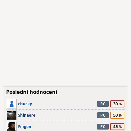
Poslední hodnocení
30
chucky
PC
50
Shinaere
PC
45
Fingon
PC