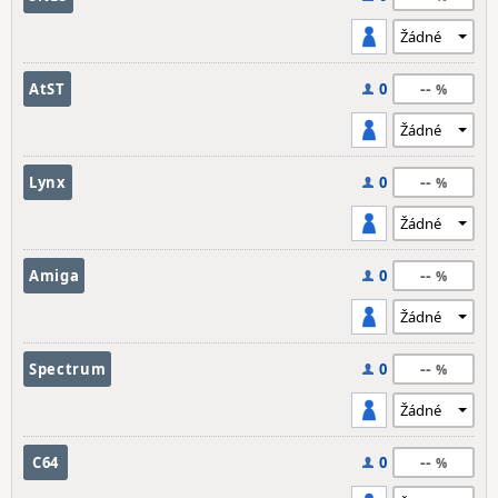
--
AtST
0
--
Lynx
0
--
Amiga
0
--
Spectrum
0
--
C64
0