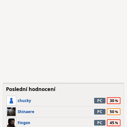
Poslední hodnocení
30
chucky
PC
50
Shinaere
PC
45
Fingon
PC