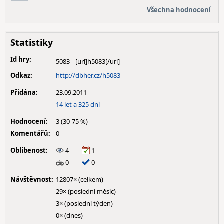
Všechna hodnocení
Statistiky
Id hry:
5083
Odkaz:
http://dbher.cz/h5083
Přidána:
23.09.2011
14 let a 325 dní
Hodnocení:
3 (30-75 %)
Komentářů:
0
Oblíbenost:
4
1
0
0
Návštěvnost:
12807× (celkem)
29× (poslední měsíc)
3× (poslední týden)
0× (dnes)