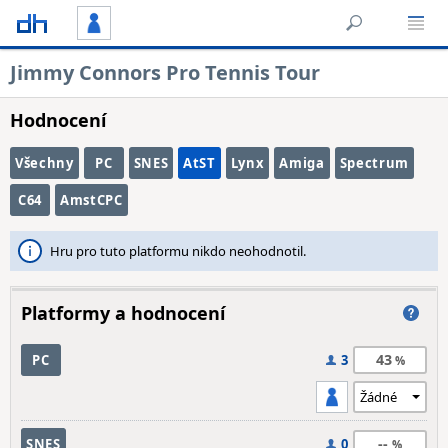
Jimmy Connors Pro Tennis Tour
Hodnocení
Všechny
PC
SNES
AtST
Lynx
Amiga
Spectrum
C64
AmstCPC
Hru pro tuto platformu nikdo neohodnotil.
Platformy a hodnocení
43
PC
3
--
SNES
0