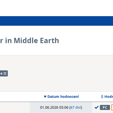
ar in Middle Earth
e II
Datum hodnocení
Hodn
01.06.2026 05:06 (
67 dní
)
PC