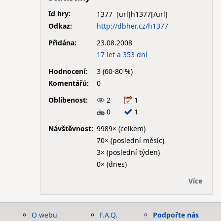
Id hry:
1377
Odkaz:
http://dbher.cz/h1377
Přidána:
23.08.2008
17 let a 353 dní
Hodnocení:
3 (60-80 %)
Komentářů:
0
Oblíbenost:
2
1
0
1
Návštěvnost:
9989× (celkem)
70× (poslední měsíc)
3× (poslední týden)
0× (dnes)
Více
O webu
F.A.Q.
Podpořte nás