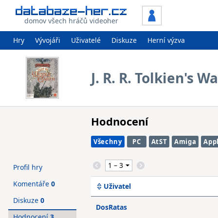
domov všech hráčů videoher
Hry
Vývojáři
Uživatelé
Diskuze
Herní výzva
J. R. R. Tolkien's W
Hodnocení
Všechny
PC
AtST
Amiga
Appl
Profil hry
Komentáře
0
Uživatel
Diskuze
0
DosRatas
Hodnocení
3