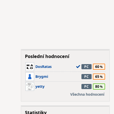
Poslední hodnocení
DosRatas
60
PC
Brygmi
65
PC
yetty
80
PC
Všechna hodnocení
Statistiky