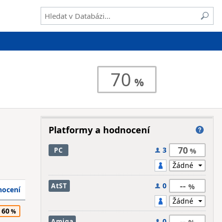
70
Platformy a hodnocení
70
3
PC
--
0
AtST
ocení
60
--
0
Amiga