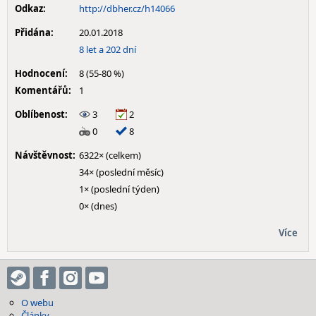
Odkaz:
http://dbher.cz/h14066
Přidána:
20.01.2018
8 let a 202 dní
Hodnocení:
8 (55-80 %)
Komentářů:
1
Oblíbenost:
3
2
0
8
Návštěvnost:
6322× (celkem)
34× (poslední měsíc)
1× (poslední týden)
0× (dnes)
Více
O webu
Články