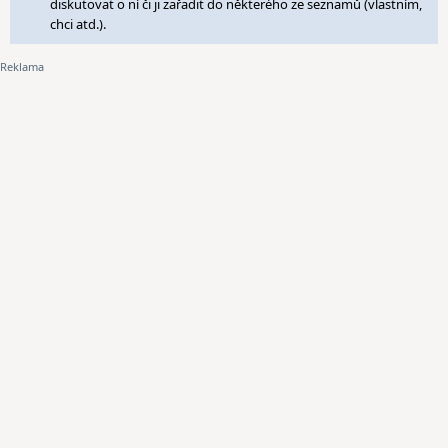
diskutovat o ní či ji zařadit do některého ze seznamů (vlastním,
chci atd.).