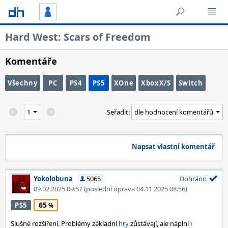
Hard West: Scars of Freedom
Komentáře
Všechny
PC
PS4
PS5
XOne
XboxX/S
Switch
Seřadit:
Napsat vlastní komentář
Yokolobuna
5065
Dohráno
09.02.2025 09:57
(poslední úprava 04.11.2025 08:56)
65
PS5
Slušné rozšíření. Problémy základní
hry
zůstávají, ale náplní i