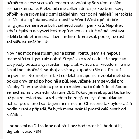
námětem snese Scars of Freedom srovnání spíše s těmi lepšími
scénáři kampaně. Překvapila mě celkem délka, jelikož bonusový
příběh je ve srovnání s osmi základními rozhodně nejdelší. Tentokrát
je i část dialogů dabovaná atmosféra Weird West opět dobře
funguje... scénáristé si bohužel neodpustili i pár kiksů. Například
když nějakým nevysvětleným způsobem striktně němá postava
sdělila konkrétní jména hlavní hrdince, která však podle jiné části
scénáře neumí číst. Ok.
Novinek moc není (tuším jedna zbraň, kterou jsem ale nepoužil),
mapy střetnutí jsou ale dobré. Stejně jako v základní hře nejde ani
tady vždy pouze o vyvraždění nepřátel. Ve Scars of Freedom na mě
čekal i nejnáročnější souboj z celé hry, kupodivu šlo o střetnutí
nepovinné. No, měl jsem fakt co dělat a mapu jsem zdolal metodou
pokus omyl snad po hodině a půl. Neuváženě jsem se vydal pro
zásoby Etheru se slabou partou a málem na to úplně dojel. Souboj
se nachází až v poslední čtvrtině DLC. Pokud jej však spustíte, lze ho
už pouze restartovat a vzhledem ke zdejšímu systému ukládání
nahrát pozici před soubojem není možné. Ohroženo tak bylo cca 4-5
hodin hraní v případě, že bych musel scénář prostě celý pustit od
začátku.
Hodnocení na DH v době dohrání: bez hodnocení; 1. hodnotící;
digitální verze PSN