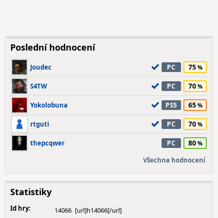
Poslední hodnocení
75
Joudec
PC
70
S4TW
PC
65
Yokolobuna
PS5
70
rtguti
PC
80
thepcqwer
PC
Všechna hodnocení
Statistiky
Id hry:
14066