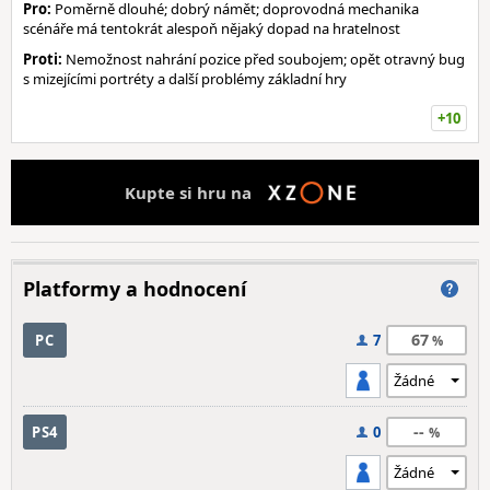
Pro:
Poměrně dlouhé; dobrý námět; doprovodná mechanika
scénáře má tentokrát alespoň nějaký dopad na hratelnost
Proti:
Nemožnost nahrání pozice před soubojem; opět otravný bug
s mizejícími portréty a další problémy základní hry
+10
Kupte si hru na
Platformy a hodnocení
67
PC
7
--
PS4
0