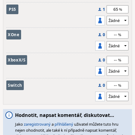
65
PS5
1
--
XOne
0
--
XboxX/S
0
--
Switch
0
Hodnotit, napsat komentář, diskutovat…
Jako
zaregistrovaný
a
přihlášený
uživatel můžete tuto hru
nejen ohodnotit, ale také k ní případně napsat komentář,