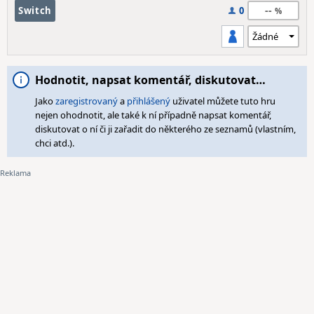
--
Switch
0
Hodnotit, napsat komentář, diskutovat…
Jako
zaregistrovaný
a
přihlášený
uživatel můžete tuto hru
nejen ohodnotit, ale také k ní případně napsat komentář,
diskutovat o ní či ji zařadit do některého ze seznamů (vlastním,
chci atd.).