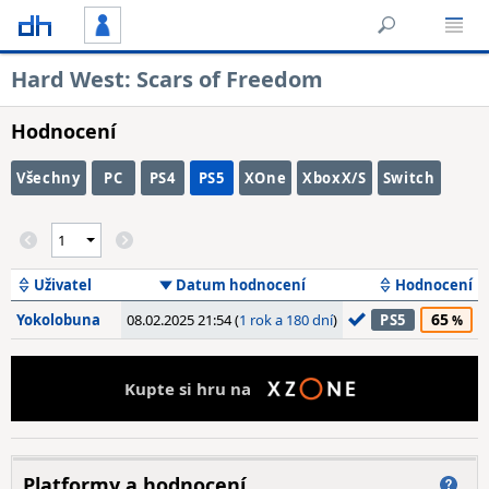
Hard West: Scars of Freedom
Hodnocení
Všechny
PC
PS4
PS5
XOne
XboxX/S
Switch
Uživatel
Datum hodnocení
Hodnocení
65
Yokolobuna
08.02.2025 21:54 (
1 rok a 180 dní
)
PS5
Kupte si hru na
Platformy a hodnocení