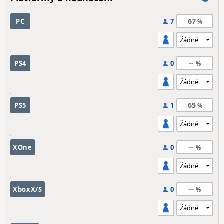
67
PC
7
--
PS4
0
65
PS5
1
--
XOne
0
--
XboxX/S
0