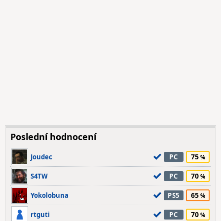
Poslední hodnocení
75
Joudec
PC
70
S4TW
PC
65
Yokolobuna
PS5
70
rtguti
PC