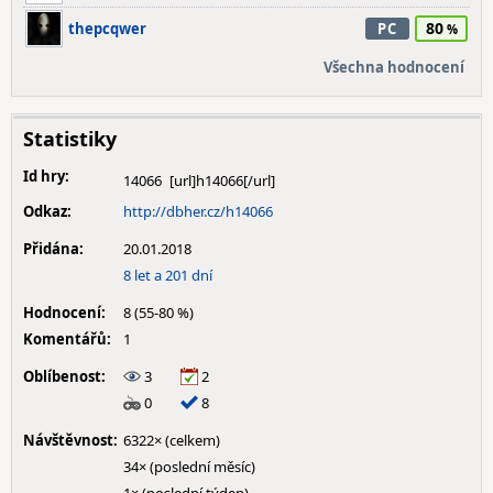
80
thepcqwer
PC
Všechna hodnocení
Statistiky
Id hry:
14066
Odkaz:
http://dbher.cz/h14066
Přidána:
20.01.2018
8 let a 201 dní
Hodnocení:
8 (55-80 %)
Komentářů:
1
Oblíbenost:
3
2
0
8
Návštěvnost:
6322× (celkem)
34× (poslední měsíc)