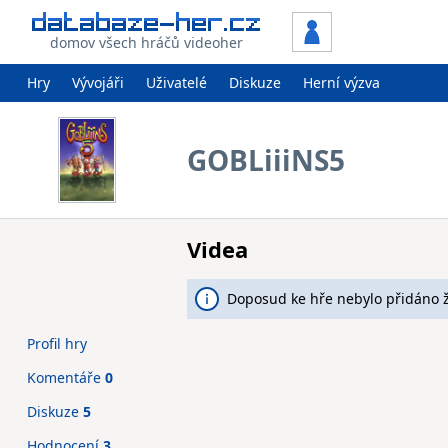
domov všech hráčů videoher
Hry
Vývojáři
Uživatelé
Diskuze
Herní výzva
GOBLiiiNS5
Videa
Doposud ke hře nebylo přidáno 
Profil hry
Komentáře
0
Diskuze
5
Hodnocení
3