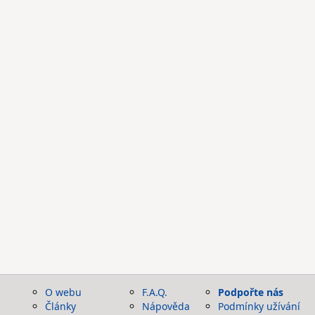
O webu
F.A.Q.
Podpořte nás
Články
Nápověda
Podmínky užívání